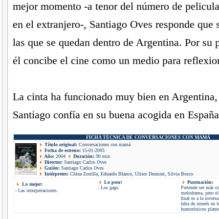
mejor momento -a tenor del número de pelicula
en el extranjero-, Santiago Oves responde que
las que se quedan dentro de Argentina. Por su p
él concibe el cine como un medio para reflexion
La cinta ha funcionado muy bien en Argentina,
Santiago confía en su buena acogida en España
FICHA TÉCNICA DE CONVERSACIONES CON MAMÁ
Título original:
Conversaciones con mamá
Fecha de estreno:
15-01-2005
Año:
2004
Duración:
90 min
Director:
Santiago Carlos Oves
Guión:
Santiago Carlos Oves
Intérpretes:
China Zorrilla, Eduardo Blanco, Ulises Dumont, Silvia Bosco.
Lo peor:
Puntuación:
Lo mejor:
- Los gags.
Pretende ser más c
- Las interpretaciones.
melodrama, pero el
final es a la inversa
falta de interés en l
humorísticos plant