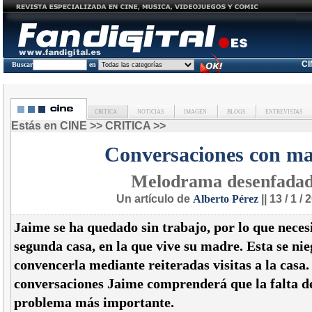
C
Buscar
en
CRITICA
NOTICIAS
IMAGEN
BLOGS
ENTREVISTAS
Estás en
CINE
>>
CRITICA
>>
Conversaciones con m
Melodrama desenfada
Un artículo de
Alberto Pérez
|| 13 / 1 /
Jaime se ha quedado sin trabajo, por lo que neces
segunda casa, en la que vive su madre. Esta se nieg
convencerla mediante reiteradas visitas a la casa.
conversaciones Jaime comprenderá que la falta de
problema más importante.