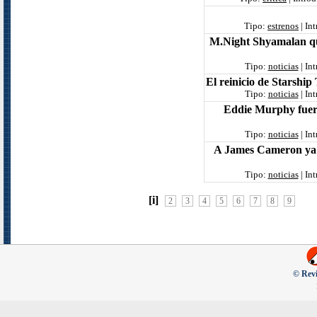
Tipo:
estrenos
| In
M.Night Shyamalan qu
Tipo:
noticias
| In
El reinicio de Starshi
Tipo:
noticias
| In
Eddie Murphy fuera
Tipo:
noticias
| In
A James Cameron ya no
Tipo:
noticias
| In
[i]
2
3
4
5
6
7
8
9
© Revi