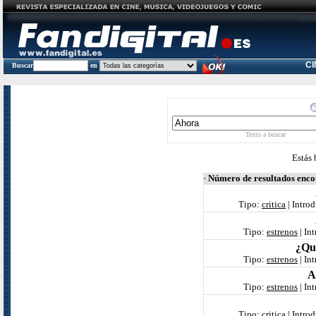
C
Buscar
en
Texto a buscar
Estás 
·
Número de resultados enc
Tipo:
critica
| Intro
Tipo:
estrenos
| In
¿Qu
Tipo:
estrenos
| In
A
Tipo:
estrenos
| In
Tipo:
critica
| Intro