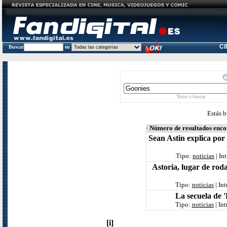
C
Buscar
en
Texto a buscar
Estás b
·
Número de resultados enc
Sean Astin explica por
Tipo:
noticias
| In
Astoria, lugar de roda
Tipo:
noticias
| In
La secuela de 
Tipo:
noticias
| In
[i]