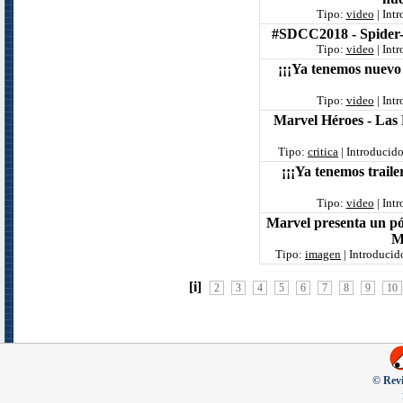
Tipo:
video
| Int
#SDCC2018 - Spider-
Tipo:
video
| Int
¡¡¡Ya tenemos nuevo
Tipo:
video
| Int
Marvel Héroes - Las 
Tipo:
critica
| Introducid
¡¡¡Ya tenemos trail
Tipo:
video
| Int
Marvel presenta un pó
M
Tipo:
imagen
| Introducid
[i]
2
3
4
5
6
7
8
9
10
© Revi