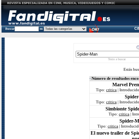
C
Buscar
en
Texto a buscar
Estás bu
·
Número de resultados enc
Marvel Prem
Tipo:
critica
| Introducid
Spider
Tipo:
critica
| Introducid
Simbionte Spid
Tipo:
critica
| Int
Spider-M
Tipo:
critica
| Introduci
El nuevo trailer de S
nue