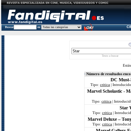
C
Buscar
en
Texto a buscar
Estás
·
Número de resultados enc
DC Must-H
Tipo:
critica
| Introducid
Marvel Scholastic - 
Tipo:
critica
| Introduci
Star 
Tipo:
critica
| Introduci
Marvel Deluxe – Tony
Tipo:
critica
| Introduci
Marvel Gallery Ed