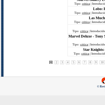
Tipo:
critica
| Introduci
Lobo: 
Tipo:
critica
| Introduci
Las Mucha
Tipo:
critica
| Introduci
Tipo:
critica
| Introducid
Marvel Deluxe - Tony 
Tipo:
critica
| Introducid
Star Knights: 
Tipo:
critica
| Introduci
[i]
2
3
4
5
6
7
8
9
10
© Revi