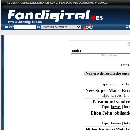
C
Buscar
en
Texto a buscar
Estás
·
Número de resultados enc
Tipo:
estrenos
| In
New Super Mario Bros 
Tipo:
breves
| Int
Paramount venderá 
Tipo:
breves
| Int
Elton John, obligad
Tipo:
breves
| Int
Hideo Kojima (Metal G