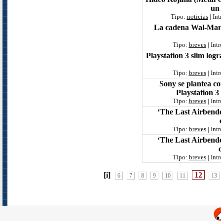
un
Tipo:
noticias
| In
La cadena Wal-Mart
Tipo:
breves
| Int
Playstation 3 slim log
Tipo:
breves
| Int
Sony se plantea co
Playstation 3
Tipo:
breves
| Int
‘The Last Airbender
Tipo:
breves
| Int
‘The Last Airbender
Tipo:
breves
| Int
[i]
12
6
7
8
9
10
11
13