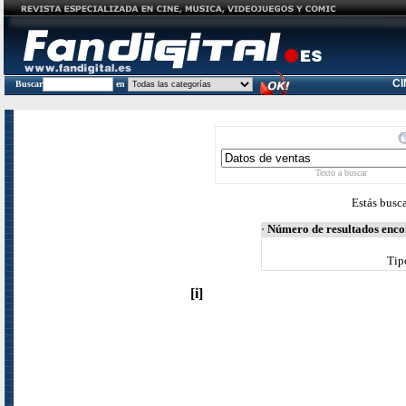
C
Buscar
en
Texto a buscar
Estás busc
·
Número de resultados enc
Tip
[i]