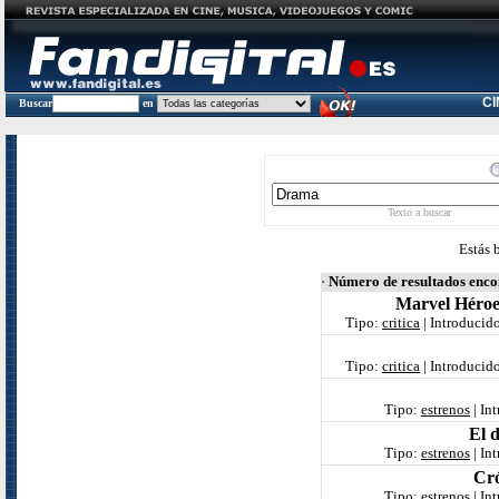
C
Buscar
en
Texto a buscar
Estás 
·
Número de resultados enc
Marvel Héroe
Tipo:
critica
| Introducid
Tipo:
critica
| Introducid
Tipo:
estrenos
| In
El 
Tipo:
estrenos
| In
Cró
Tipo:
estrenos
| In