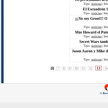
Tipo:
noticias
| In
El Escuadrón Si
Tipo:
noticias
| In
¡¡¡Yo soy Groot!!! O
Tipo:
noticias
| In
Más Howard el Pato
Tipo:
noticias
| In
Secret Wars tamb
Tipo:
noticias
| In
Jason Aaron y Mike d
Tipo:
noticias
| In
[i]
13
7
8
9
10
11
12
14
© Revi