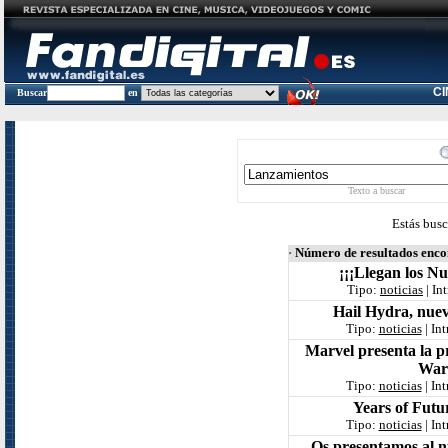
C
Buscar
en
Texto a buscar
Estás busc
·
Número de resultados enc
¡¡¡Llegan los N
Tipo:
noticias
| In
Hail Hydra, nuev
Tipo:
noticias
| In
Marvel presenta la p
War
Tipo:
noticias
| In
Years of Futur
Tipo:
noticias
| In
Os presentamos al 