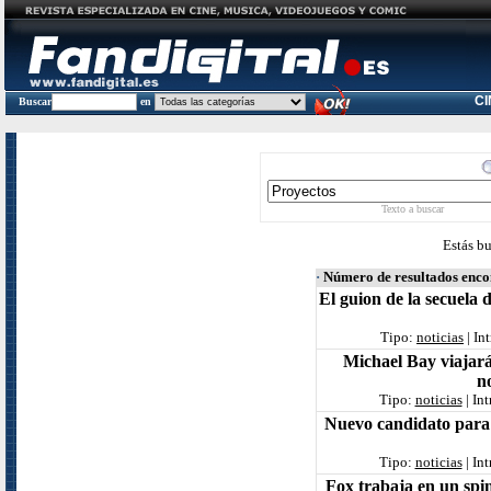
C
Buscar
en
Texto a buscar
Estás b
·
Número de resultados enc
El guion de la secuela 
Tipo:
noticias
| In
Michael Bay viajará
n
Tipo:
noticias
| In
Nuevo candidato para e
Tipo:
noticias
| In
Fox trabaja en un spi