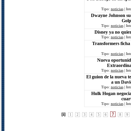
Tipo:
noticias
| In
Dwayne Johnson sue
Golp
Tipo:
noticias
| In
Disney ya no quier
Tipo:
noticias
| In
Transformers ficha 
Tipo:
noticias
| In
Nueva oportunid
Extraordina
Tipo:
noticias
| In
El guion de la nueva 
a un Davi
Tipo:
noticias
| In
Hulk Hogan negocia 
cuar
Tipo:
noticias
| In
[i]
7
1
2
3
4
5
6
8
9