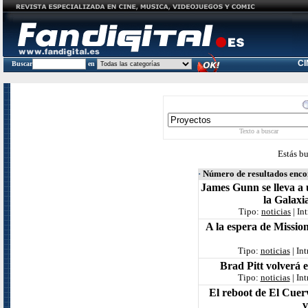
C
Buscar
en
Texto a buscar
Estás b
·
Número de resultados enc
James Gunn se lleva a 
la Galaxi
Tipo:
noticias
| In
A la espera de Mission
Tipo:
noticias
| In
Brad Pitt volverá 
Tipo:
noticias
| In
El reboot de El Cue
v