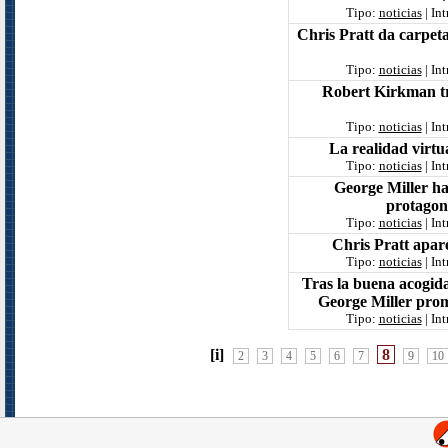
Tipo:
noticias
| In
Chris Pratt da carpeta
Tipo:
noticias
| In
Robert Kirkman tra
Tipo:
noticias
| In
La realidad virtu
Tipo:
noticias
| In
George Miller h
protago
Tipo:
noticias
| In
Chris Pratt apar
Tipo:
noticias
| In
Tras la buena acogid
George Miller pr
Tipo:
noticias
| In
[i]
8
2
3
4
5
6
7
9
10