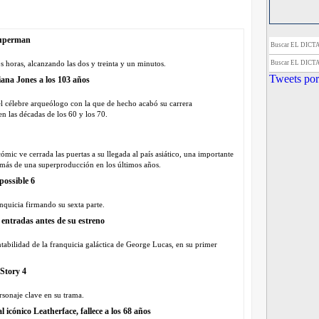
Superman
Buscar EL DIC
Buscar EL DIC
 horas, alcanzando las dos y treinta y un minutos.
Tweets por
diana Jones a los 103 años
l célebre arqueólogo con la que de hecho acabó su carrera
n las décadas de los 60 y los 70.
ómic ve cerrada las puertas a su llegada al país asiático, una importante
a más de una superproducción en los últimos años.
possible 6
nquicia firmando su sexta parte.
 entradas antes de su estreno
tabilidad de la franquicia galáctica de George Lucas, en su primer
 Story 4
ersonaje clave en su trama.
 icónico Leatherface, fallece a los 68 años