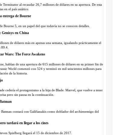
 de Terminator al recaudar 26,7 millones de dólares en su apertura. De esta
s en el país asiático.
nta entrega de Bourne
 de Bourne 5, en un papel del que todavía no se conocen detalles.
r: Genisys en China
8 millones de dólares más en apenas una semana, igualando prácticamente el
 89.4.
 Star Wars: The Force Awakens
ne, hablan de una apertura de 615 millones de dólares en su primer fin de
rassic World comenzó con 524 y terminó en mil seiscientos millones para
ción de la historia.
ja
de cedería el protagonismo a la hija de Blade. Marvel, que vuelve a tener
prisa pero sin pausa en la continuación.
o Batman
 Batman contará con Galifianakis como doblador del archienemigo del
ero tardará en llegar a los cines
teven Spielberg llegará el 15 de diciembre de 2017.