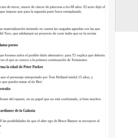
ne de terror, muere de cáncer de páncreas a los 68 años. El actor dejó el
go que impuso que para la segunda parte fuera reemplazado.
 materialización teniendo en cuenta las cargadas agendas con las que
 del Toro, que adelantará un proyecto de corte indie que en la revista
llama porno
ue bromea sobre el posible título alternativo: para T2 explica que debería
on el que se conoce a la primera continuación de Terminator.
rma la edad de Peter Parker
a que el personaje interpretado por Tom Holland tendrá 15 años, y
 que puedes matar al tío Ben'.
xtraño
rente del reparto, en un papel que no está confirmado, si bien muchos
ardianes de la Galaxia
 las posibilidades de que el alter ego de Bruce Banner se incorpore al
s.
a