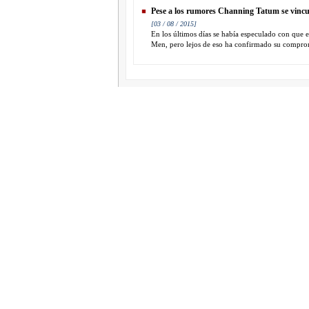
Pese a los rumores Channing Tatum se vincu
[03 / 08 / 2015]
En los últimos días se había especulado con que e
Men, pero lejos de eso ha confirmado su comprom