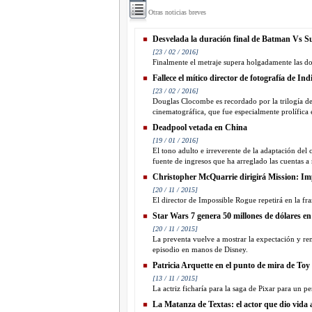
Otras noticias breves
Desvelada la duración final de Batman Vs 
[23 / 02 / 2016]
Finalmente el metraje supera holgadamente las dos
Fallece el mítico director de fotografía de In
[23 / 02 / 2016]
Douglas Clocombe es recordado por la trilogía de
cinematográfica, que fue especialmente prolífica e
Deadpool vetada en China
[19 / 01 / 2016]
El tono adulto e irreverente de la adaptación del c
fuente de ingresos que ha arreglado las cuentas 
Christopher McQuarrie dirigirá Mission: Im
[20 / 11 / 2015]
El director de Impossible Rogue repetirá en la fra
Star Wars 7 genera 50 millones de dólares en
[20 / 11 / 2015]
La preventa vuelve a mostrar la expectación y ren
episodio en manos de Disney.
Patricia Arquette en el punto de mira de Toy
[13 / 11 / 2015]
La actriz ficharía para la saga de Pixar para un p
La Matanza de Textas: el actor que dio vida al