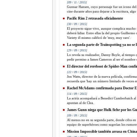
[09 / 11 / 2015]
Gunnar Hansen, cuyo personaje fue un icono del ci
cine durante años para dejarse a la escritura, al
Pacific Rim 2 retrasada oficialmente
[30 / 09 / 2015]
El proyecto sigue vivo, aunque complica mucho su
deberá lidiar. Entre ellas la del propio Guillermo
Variety él mismo calificó de 'muy, muy raro'.
La segunda parte de Trainspotting ya no se 
[29 / 09 / 2015]
Lo revela su realizador, Danny Boyle, al tiempo q
pedir permiso a James Cameron al ser el nombre c
El director del rereboot de Spider-Man confi
[22 / 09 / 2015]
Jon Watts, director de la nueva película, confirm
recuerda que 'hay un número limitado de veces en
Rachel McAdams confirmada para Doctor E
[14 / 09 / 2015]
La actriz acompañará a Benedict Cumberbatch al f
apuntan al de Clea.
James Gunn niega que Hulk fiche por los Gu
[09 / 09 / 2015]
Al menos no en su segunda parte, donde cifra en 0
equipo de superhéroes como sugerían los rumore
Mission Impossible también arrasa en Chin