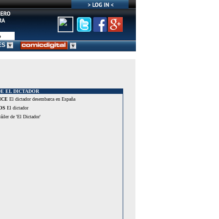
ES
E EL DICTADOR
ICE
El dictador desembarca en España
OS
El dictador
áiler de 'El Dictador'