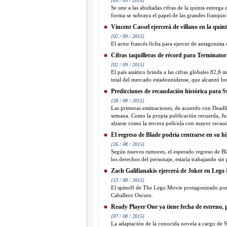
[09 / 09 / 2015]
Se une a las abultadas cifras de la quinta entrega
forma se subraya el papel de las grandes franquicia
Vincent Cassel ejercerá de villano en la qui
[02 / 09 / 2015]
El actor francés ficha para ejercer de antagonista
Cifras taquilleras de récord para Terminato
[02 / 09 / 2015]
El país asiático brinda a las cifras globales 82,
total del mercado estadounidense, que alcanzó los
Predicciones de recaudación histórica para
[28 / 08 / 2015]
Las primeras estimaciones, de acuerdo con Deadli
semana. Como la propia publicación recuerda, Ju
alzarse como la tercera película con mayor recauda
El regreso de Blade podría centrarse en su hi
[26 / 08 / 2015]
Según nuevos rumores, el esperado regreso de Bla
los derechos del personaje, estaría trabajando sin 
Zach Galifianakis ejercerá de Joker en Leg
[13 / 08 / 2015]
El spinoff de The Lego Movie protagonizado por
Caballero Oscuro.
Ready Player One ya tiene fecha de estreno, p
[07 / 08 / 2015]
La adaptación de la conocida novela a cargo de S