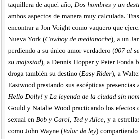
taquillera de aquel año,
Dos hombres y un dest
ambos aspectos de manera muy calculada. Tras
encontrar a Jon Voight como vaquero que ejerc
Nueva York (
Cowboy de medianoche
), a un J
perdiendo a su único amor verdadero (
007 al s
su majestad
), a Dennis Hopper y Peter Fonda 
droga también su destino (
Easy Rider
), a Walt
Eastwood prestando sus escépticas presencias 
Hello Dolly!
y
La leyenda de la ciudad sin no
Gould y Natalie Wood practicando los efectos d
sexual en
Bob y Carol, Ted y Alice
, y a estrell
como John Wayne (
Valor de ley
) compartiendo