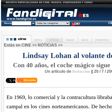
C
Buscar
en
CRITICA
NOTICIAS
IMAGEN
BLOGS
ENTREVISTAS
Estás en
CINE
>>
NOTICIAS
>>
Lindsay Lohan al volante d
Con 40 años, el coche mágico sigue
Un artículo de
Redacción
|| 20 / 7 / 2
En 1969, lo comercial y la contracultura librab
campal en los cines norteamericanos. De hecho