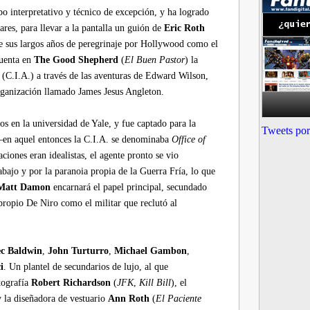
o interpretativo y técnico de excepción, y ha logrado
res, para llevar a la pantalla un guión de
Eric Roth
te sus largos años de peregrinaje por Hollywood como el
cuenta en
The Good Shepherd
(
El Buen Pastor
) la
a (C.I.A.) a través de las aventuras de Edward Wilson,
rganización llamado James Jesus Angleton.
s en la universidad de Yale, y fue captado para la
Tweets por
–en aquel entonces la C.I.A. se denominaba
Office of
ones eran idealistas, el agente pronto se vio
abajo y por la paranoia propia de la Guerra Fría, lo que
Matt Damon
encarnará el papel principal, secundado
ropio De Niro como el militar que reclutó al
ec Baldwin
,
John Turturro
,
Michael Gambon
,
i
. Un plantel de secundarios de lujo, al que
tografía
Robert Richardson
(
JFK
,
Kill Bill
), el
y la diseñadora de vestuario
Ann Roth
(
El Paciente