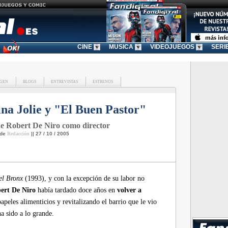
CINE
MUSICA
VIDEOJUEGOS
SERI
GEN
BLOGS
ENTREVISTAS
ESTRENOS
na Jolie y "El Buen Pastor"
de Robert De Niro como director
 de
Redacción
|| 27 / 10 / 2005
el Bronx
(1993), y con la excepción de su labor no
ert De Niro
había tardado doce años en
volver a
peles alimenticios y revitalizando el barrio que le vio
a sido a lo grande.