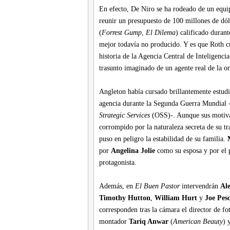
En efecto, De Niro se ha rodeado de un equip
reunir un presupuesto de 100 millones de dóla
(
Forrest Gump
,
El Dilema
) calificado duran
mejor todavía no producido. Y es que Roth 
historia de la Agencia Central de Inteligenci
trasunto imaginado de un agente real de la o
Angleton había cursado brillantemente estudio
agencia durante la Segunda Guerra Mundial 
Strategic Services
(OSS)-. Aunque sus motivaci
corrompido por la naturaleza secreta de su tr
puso en peligro la estabilidad de su familia.
por
Angelina Jolie
como su esposa y por el p
protagonista.
Además, en
El Buen Pastor
intervendrán
Al
Timothy Hutton
,
William Hurt
y
Joe Pesc
corresponden tras la cámara el director de fo
montador
Tariq Anwar
(
American Beauty
) 