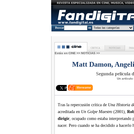
Buscar
en
CRITICA
NOTICIAS
IMA
Estás en
CINE
>>
NOTICIAS
>>
Matt Damon, Angeli
Segunda película 
Un artículo
Tras la repercusión crítica de
Una Historia d
acreditada en
Un Golpe Maestro
(2001),
Rob
dirigir
, ocupado como estaba interpretando pa
nacer. Pero cuando se ha decidido a hacerlo h