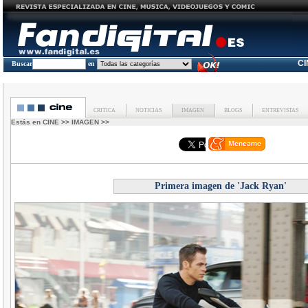
C
Buscar
en
CRITICA
NOTICIAS
IMAGEN
BLOGS
ENTREVISTAS
Estás en
CINE
>>
IMAGEN
>>
Primera imagen de 'Jack Ryan'