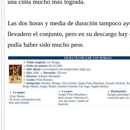
una cinta mucho más lograda.
Las dos horas y media de duración tampoco ay
llevadero el conjunto, pero en su descargo hay
podía haber sido mucho peor.
FICHA TÉCNICA DE LOS BORGIA
Título original:
Los Borgia
Fecha de estreno:
06-10-2006
Web oficial:
www.antena3.com/borgia/index_high.jsp
|
Año:
2006
Duración:
150 min
Director:
Antonio Hernández
Guión:
Piero Bodrato
Intérpretes:
Roberto Álvarez, Eloy Azorín, Sergio Peris-Mencheta, Antonio Dechent, Ro
Diego Martín, Sergio Muñiz, Eusebio Poncela, Paz Vega, Ángela Molina
Lo peor:
Puntuación:
Lo mejor:
-Sergio Peris-Mencheta y
Intrigas palaciegas 
-Lluis Homar.
otros actores “televisivos”.
corrección pero sin
-El escaso presupuesto está
-Las dos horas y media de
bien aprovechado.
duración.