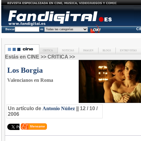
C
Buscar
en
CRITICA
NOTICIAS
IMAGEN
BLOGS
ENTREVISTAS
Estás en
CINE
>>
CRITICA
>>
Los Borgia
Valencianos en Roma
Un artículo de
Antonio Núñez
|| 12 / 10 /
2006