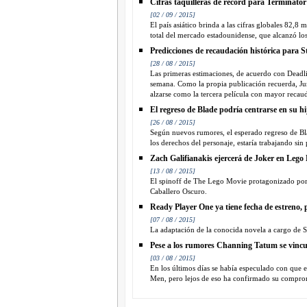
Cifras taquilleras de récord para Terminato
[02 / 09 / 2015]
El país asiático brinda a las cifras globales 82,
total del mercado estadounidense, que alcanzó los
Predicciones de recaudación histórica para
[28 / 08 / 2015]
Las primeras estimaciones, de acuerdo con Deadli
semana. Como la propia publicación recuerda, Ju
alzarse como la tercera película con mayor recauda
El regreso de Blade podría centrarse en su hi
[26 / 08 / 2015]
Según nuevos rumores, el esperado regreso de Bla
los derechos del personaje, estaría trabajando sin 
Zach Galifianakis ejercerá de Joker en Leg
[13 / 08 / 2015]
El spinoff de The Lego Movie protagonizado por
Caballero Oscuro.
Ready Player One ya tiene fecha de estreno, p
[07 / 08 / 2015]
La adaptación de la conocida novela a cargo de S
Pese a los rumores Channing Tatum se vincu
[03 / 08 / 2015]
En los últimos días se había especulado con que e
Men, pero lejos de eso ha confirmado su comprom