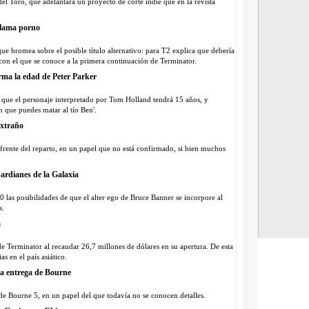
 del Toro, que adelantará un proyecto de corte indie que en la revista
llama porno
ue bromea sobre el posible título alternativo: para T2 explica que debería
on el que se conoce a la primera continuación de Terminator.
rma la edad de Peter Parker
a que el personaje interpretado por Tom Holland tendrá 15 años, y
 que puedes matar al tío Ben'.
xtraño
rente del reparto, en un papel que no está confirmado, si bien muchos
ardianes de la Galaxia
 las posibilidades de que el alter ego de Bruce Banner se incorpore al
s.
a
 de Terminator al recaudar 26,7 millones de dólares en su apertura. De esta
s en el país asiático.
nta entrega de Bourne
 de Bourne 5, en un papel del que todavía no se conocen detalles.