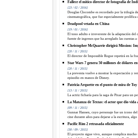
Fallece el mítico director de fotografía de In
[23 / 02 / 2016]
Douglas Clocombe es recordado por la trilogía de
cinematográfica, que fue especialmente prolífica e
Deadpool vetada en China
[19 / 01 / 2016]
El tono adulto e irreverente de la adaptación del c
fuente de ingresos que ha arreglado las cuentas 
Christopher McQuarrie dirigirá Mission: Im
[20 / 11 / 2015]
El director de Impossible Rogue repetirá en la fra
Star Wars 7 genera 50 millones de dólares en
[20 / 11 / 2015]
La preventa vuelve a mostrar la expectación y ren
episodio en manos de Disney.
Patricia Arquette en el punto de mira de Toy
[13 / 11 / 2015]
La actriz ficharía para la saga de Pixar para un p
La Matanza de Textas: el actor que dio vida al
[09 / 11 / 2015]
Gunnar Hansen, cuyo personaje fue un icono del ci
cine durante años para dejarse a la escritura, al
Pacific Rim 2 retrasada oficialmente
[30 / 09 / 2015]
El proyecto sigue vivo, aunque complica mucho su