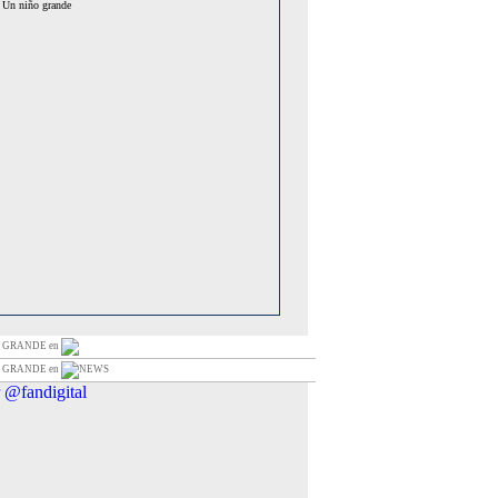
Un niño grande
O GRANDE en
O GRANDE en
NEWS
 @fandigital