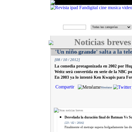
Buscar
en
Noticias breves
'Un niño grande' salta a la tel
Sección de cine
[08 / 10 / 2012]
La comedia protagonizada en 2002 por Hugh
Weitz será convertida en serie de la NBC p
En 2003 ya lo intentó Ken Kwapis para Fox,
Compartir
Menéame
Otras noticias breves
Desvelada la duración final de Batman Vs 
[23 / 02 / 2016]
Finalmente el metraje supera holgadamente las dos