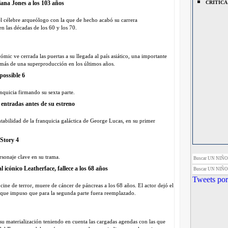
diana Jones a los 103 años
CRITICA
l célebre arqueólogo con la que de hecho acabó su carrera
n las décadas de los 60 y los 70.
ómic ve cerrada las puertas a su llegada al país asiático, una importante
a más de una superproducción en los últimos años.
possible 6
nquicia firmando su sexta parte.
 entradas antes de su estreno
tabilidad de la franquicia galáctica de George Lucas, en su primer
 Story 4
ersonaje clave en su trama.
Buscar UN NIÑ
 icónico Leatherface, fallece a los 68 años
Buscar UN NIÑ
Tweets por
ne de terror, muere de cáncer de páncreas a los 68 años. El actor dejó el
go que impuso que para la segunda parte fuera reemplazado.
 materialización teniendo en cuenta las cargadas agendas con las que