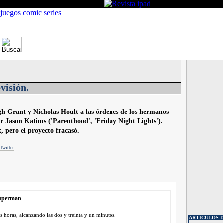
CINE
MUSICA
VIDEOJUEGOS
SERI
evisión.
 Grant y Nicholas Hoult a las órdenes de los hermanos
or Jason Katims ('Parenthood', 'Friday Night Lights').
 pero el proyecto fracasó.
Twitter
Superman
 horas, alcanzando las dos y treinta y un minutos.
ARTICULOS D