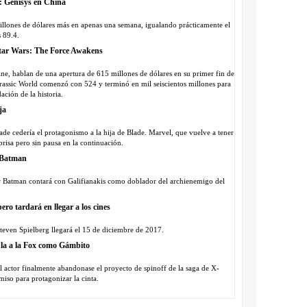
r: Genisys en China
8 millones de dólares más en apenas una semana, igualando prácticamente el
 89.4.
 Star Wars: The Force Awakens
ne, hablan de una apertura de 615 millones de dólares en su primer fin de
rassic World comenzó con 524 y terminó en mil seiscientos millones para
ción de la historia.
ja
de cedería el protagonismo a la hija de Blade. Marvel, que vuelve a tener
prisa pero sin pausa en la continuación.
o Batman
 Batman contará con Galifianakis como doblador del archienemigo del
ero tardará en llegar a los cines
teven Spielberg llegará el 15 de diciembre de 2017.
la a la Fox como Gámbito
l actor finalmente abandonase el proyecto de spinoff de la saga de X-
iso para protagonizar la cinta.