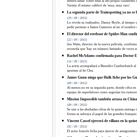
deberá lidiar. Entre ellas la del propio Guillermo
Variety él mismo calificó de 'muy, muy raro'.
La segunda parte de Trainspotting ya no se 
[29 / 09 / 2015]
Lo revela su realizador, Danny Boyle, al tiempo q
pedir permiso a James Cameron al ser el nombre c
El director del rereboot de Spider-Man confi
[22 / 09 / 2015]
Jon Watts, director de la nueva película, confirm
recuerda que 'hay un número limitado de veces en
Rachel McAdams confirmada para Doctor E
[14 / 09 / 2015]
La actriz acompañará a Benedict Cumberbatch al f
apuntan al de Clea.
James Gunn niega que Hulk fiche por los Gu
[09 / 09 / 2015]
Al menos no en su segunda parte, donde cifra en 0
equipo de superhéroes como sugerían los rumore
Mission Impossible también arrasa en Chin
[09 / 09 / 2015]
Se une a las abultadas cifras de la quinta entrega
forma se subraya el papel de las grandes franquicia
Vincent Cassel ejercerá de villano en la qui
[02 / 09 / 2015]
El actor francés ficha para ejercer de antagonista