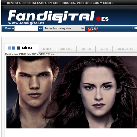
C
Buscar
en
CRITICA
NOTICIAS
IMAGEN
BLOGS
ENTREVISTAS
Estás en
CINE
>>
BOXOFFICE
>>