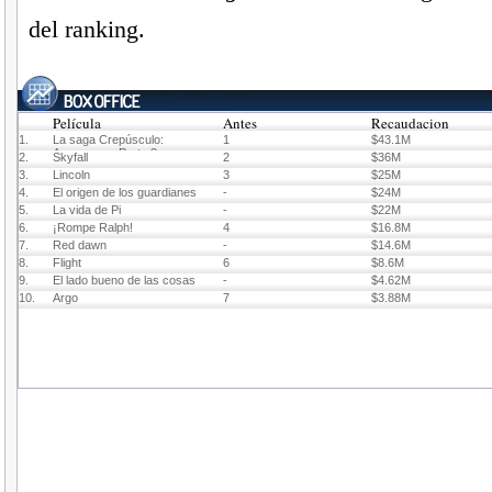
del ranking.
Película
Antes
Recaudacion
1.
La saga Crepúsculo:
1
$43.1M
Amanecer - Parte 2
2.
Skyfall
2
$36M
3.
Lincoln
3
$25M
4.
El origen de los guardianes
-
$24M
5.
La vida de Pi
-
$22M
6.
¡Rompe Ralph!
4
$16.8M
7.
Red dawn
-
$14.6M
8.
Flight
6
$8.6M
9.
El lado bueno de las cosas
-
$4.62M
10.
Argo
7
$3.88M