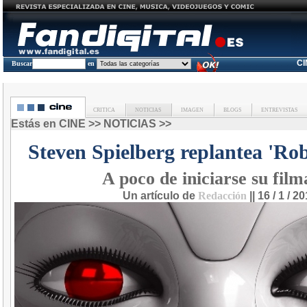
C
Buscar
en
CRITICA
NOTICIAS
IMAGEN
BLOGS
ENTREVISTAS
Estás en
CINE
>>
NOTICIAS
>>
Steven Spielberg replantea 'Rob
A poco de iniciarse su film
Un artículo de
Redacción
|| 16 / 1 / 2