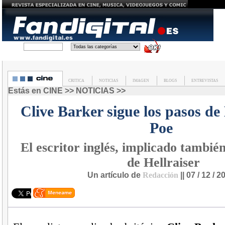
C
Buscar
en
CRITICA
NOTICIAS
IMAGEN
BLOGS
ENTREVISTAS
Estás en
CINE
>>
NOTICIAS
>>
Clive Barker sigue los pasos de
Poe
El escritor inglés, implicado tambi
de Hellraiser
Un artículo de
Redacción
|| 07 / 12 / 2