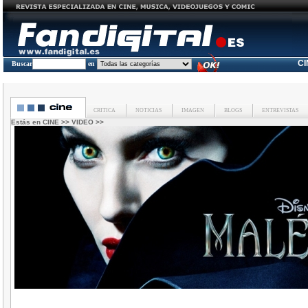
C
Buscar
en
CRITICA
NOTICIAS
IMAGEN
BLOGS
ENTREVISTAS
Estás en
CINE
>>
VIDEO
>>