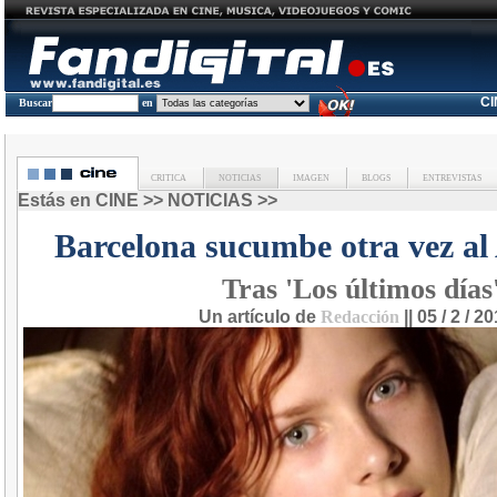
C
Buscar
en
CRITICA
NOTICIAS
IMAGEN
BLOGS
ENTREVISTAS
Estás en
CINE
>>
NOTICIAS
>>
Barcelona sucumbe otra vez al 
Tras 'Los últimos días
Un artículo de
Redacción
|| 05 / 2 / 2