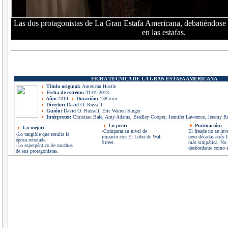
Las dos protagonistas de La Gran Estafa Americana, debatiéndos
en las estafas.
FICHA TÉCNICA DE LA GRAN ESTAFA AMERICANA
Título original:
American Hustle
Fecha de estreno:
31-01-2013
Año:
2014
Duración:
138 min
Director:
David O. Russell
Guión:
David O. Russell, Eric Warren Singer
Intérpretes:
Christian Bale, Amy Adams, Bradley Cooper, Jennifer Lawrence, Jeremy R
Lo peor:
Puntuación:
Lo mejor:
-Comparar su nivel de
El fraude no se inv
-Lo tangible que resulta la
impacto con El Lobo de Wall
pero décadas atrás 
época retratada.
Street.
más simpática. No 
-Lo esperpéntico de muchos
desbordante como en
de sus protagonistas.