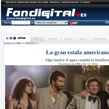
C
Buscar
en
CRITICA
NOTICIAS
IMAGEN
BLOGS
ENTREVISTAS
Estás en
CINE
>>
CRITICA
>>
La gran estafa american
Algo tendrá el agua cuando la bendic
Un artículo de
JBA
|| 04 / 2 / 2014