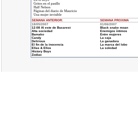
Gritos en el pasillo
Half Nelson
Páginas del diario de Mauricio
Una mujer invisible
SEMANA ANTERIOR
:
SEMANA
PROXIMA
18/05/2007
01/06/2007
12:08 Al este de Bucarest
Black snake moan
Alta sociedad
Enemigos íntimos
Bamako
Entre mujeres
Candy
La caja
Delirious
La ganadora
El fin de la inocencia
La marca del lobo
Ellas & Ellos
La soledad
History Boys
Zodiac