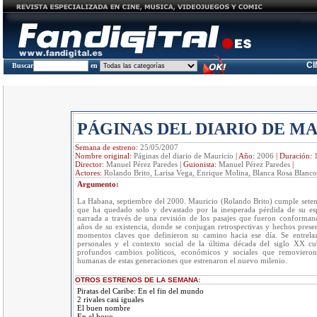
C
Buscar
en
PÁGINAS DEL DIARIO DE M
Semana de estreno:
25/05/2007
Nombre original:
Páginas del diario de Mauricio
|
Año:
2006
|
Duración:
Director:
Manuel Pérez Paredes
|
Guionista:
Manuel Pérez Paredes
|
Actores:
Rolando Brito, Larisa Vega, Enrique Molina, Blanca Rosa Blanco
Argumento:
La Habana, septiembre del 2000. Mauricio (Rolando Brito) cumple sete
que ha quedado solo y devastado por la inesperada pérdida de su esp
narrada a través de una revisión de los pasajes que fueron conforman
años de su existencia, donde se conjugan retrospectivas y hechos prese
momentos claves que definieron su camino hacia ese día. Se entrela
personales y el contexto social de la última década del siglo XX c
profundos cambios políticos, económicos y sociales que removieron 
humanas de estas generaciones que estrenaron el nuevo milenio.
OTROS ESTRENOS DE LA SEMANA:
Piratas del Caribe: En el fin del mundo
2 rivales casi iguales
El buen nombre
En el hoyo