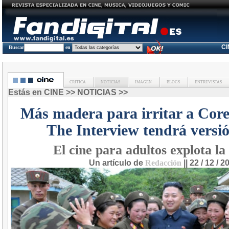
C
Buscar
en
CRITICA
NOTICIAS
IMAGEN
BLOGS
ENTREVISTAS
Estás en
CINE
>>
NOTICIAS
>>
Más madera para irritar a Core
The Interview tendrá versi
El cine para adultos explota la
Un artículo de
Redacción
|| 22 / 12 / 2