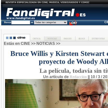
C
Buscar
en
CRITICA
NOTICIAS
IMAGEN
BLOGS
ENTREVISTAS
Estás en
CINE
>>
NOTICIAS
>>
Bruce Willis y Kirsten Stewart
proyecto de Woody Al
La película, todavía sin tí
Un artículo de
Redacción
|| 10 / 3 / 2