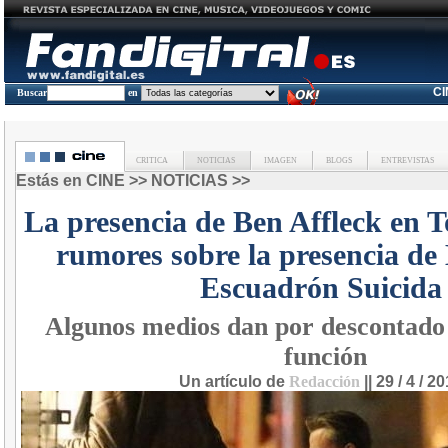
C
Buscar
en
CRITICA
NOTICIAS
IMAGEN
BLOGS
ENTREVISTAS
Estás en
CINE
>>
NOTICIAS
>>
La presencia de Ben Affleck en T
rumores sobre la presencia d
Escuadrón Suicida
Algunos medios dan por descontado 
función
Un artículo de
Redacción
|| 29 / 4 / 2