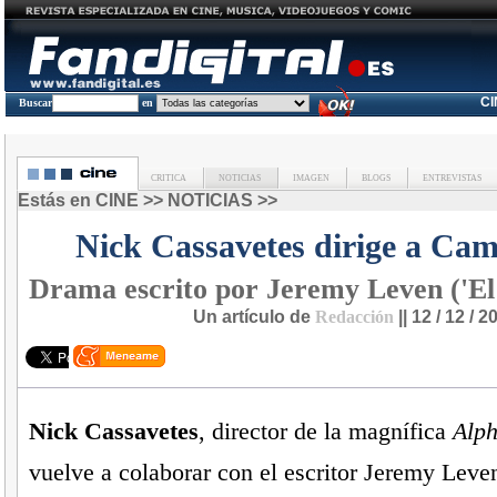
C
Buscar
en
CRITICA
NOTICIAS
IMAGEN
BLOGS
ENTREVISTAS
Estás en
CINE
>>
NOTICIAS
>>
Nick Cassavetes dirige a Ca
Drama escrito por Jeremy Leven ('El
Un artículo de
Redacción
|| 12 / 12 / 2
Nick Cassavetes
, director de la magnífica
Alp
vuelve a colaborar con el escritor Jeremy Leven