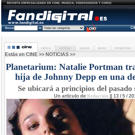
C
Buscar
en
CRITICA
NOTICIAS
IMAGEN
BLOGS
ENTREVISTAS
Estás en
CINE
>>
NOTICIAS
>>
Planetarium: Natalie Portman tr
hija de Johnny Depp en una d
Se ubicará a principios del pasado 
Un artículo de
Redacción
|| 13 / 5 / 2