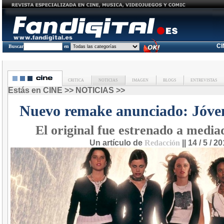
C
Buscar
en
CRITICA
NOTICIAS
IMAGEN
BLOGS
ENTREVISTAS
Estás en
CINE
>>
NOTICIAS
>>
Nuevo remake anunciado: Jóven
El original fue estrenado a mediad
Un artículo de
Redacción
|| 14 / 5 / 2