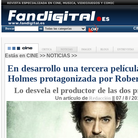
C
Buscar
en
CRITICA
NOTICIAS
IMAGEN
BLOGS
ENTREVISTAS
Estás en
CINE
>>
NOTICIAS
>>
En desarrollo una tercera pelícu
Holmes protagonizada por Rober
Lo desvela el productor de las dos 
Un artículo de
Redacción
|| 07 / 8 / 2