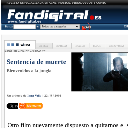
C
Buscar
en
CRITICA
NOTICIAS
IMAGEN
BLOGS
ENTREVISTAS
Estás en
CINE
>>
CRITICA
>>
Sentencia de muerte
Bienvenidos a la jungla
Un artículo de
Inma Valls
|| 22 / 5 / 2008
Otro film nuevamente dispuesto a quitarnos el 