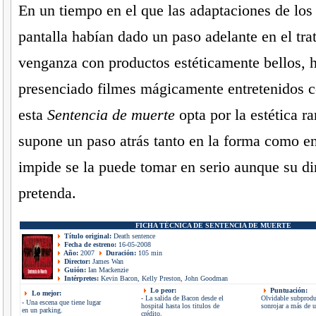
En un tiempo en el que las adaptaciones de los
pantalla habían dado un paso adelante en el tra
venganza con productos estéticamente bellos, 
presenciado filmes mágicamente entretenidos
esta
Sentencia de muerte
opta por la estética ra
supone un paso atrás tanto en la forma como en
impide se la puede tomar en serio aunque su dir
pretenda.
FICHA TÉCNICA DE SENTENCIA DE MUERTE
Título original:
Death sentence
Fecha de estreno:
16-05-2008
Año:
2007
Duración:
105 min
Director:
James Wan
Guión:
Ian Mackenzie
Intérpretes:
Kevin Bacon, Kelly Preston, John Goodman
Lo peor:
Puntuación:
Lo mejor:
- La salida de Bacon desde el
Olvidable subprodu
- Una escena que tiene lugar
hospital hasta los titulos de
sonrojar a más de 
en un parking.
crédito.