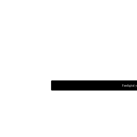
Fandigital 