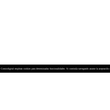
y Comicdigital emplean cookies para determinadas funcionalidades. Si continúa navegando asume la aceptación 