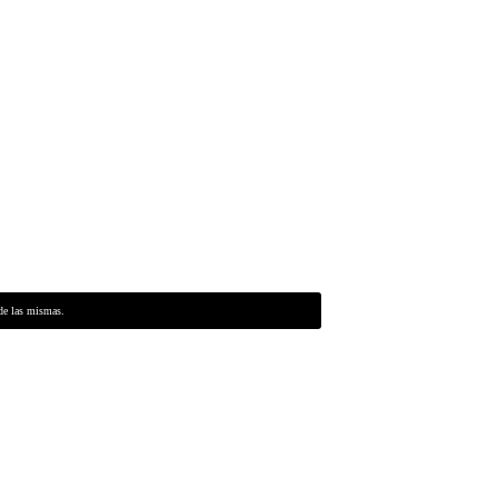
de las mismas.