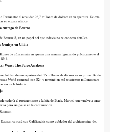
s.
a
 de Terminator al recaudar 26,7 millones de dólares en su apertura. De esta
s en el país asiático.
nta entrega de Bourne
 de Bourne 5, en un papel del que todavía no se conocen detalles.
r: Genisys en China
8 millones de dólares más en apenas una semana, igualando prácticamente el
 89.4.
 Star Wars: The Force Awakens
ne, hablan de una apertura de 615 millones de dólares en su primer fin de
rassic World comenzó con 524 y terminó en mil seiscientos millones para
ción de la historia.
ja
de cedería el protagonismo a la hija de Blade. Marvel, que vuelve a tener
prisa pero sin pausa en la continuación.
o Batman
 Batman contará con Galifianakis como doblador del archienemigo del