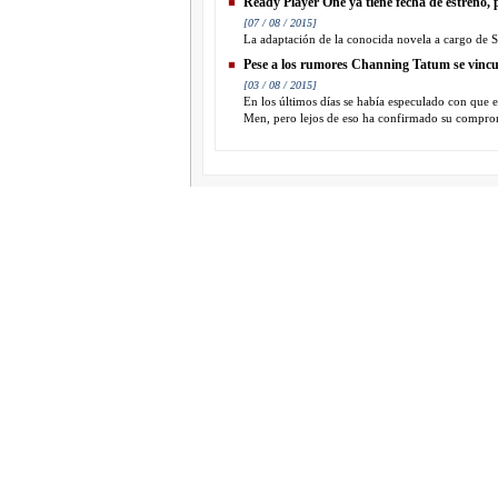
Ready Player One ya tiene fecha de estreno, p
[07 / 08 / 2015]
La adaptación de la conocida novela a cargo de S
Pese a los rumores Channing Tatum se vincu
[03 / 08 / 2015]
En los últimos días se había especulado con que e
Men, pero lejos de eso ha confirmado su comprom