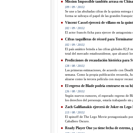
Mission Impossible también arrasa en Chin
[09 / 09 / 2015]
Se une a las abultadas cifras de la quinta entrega
forma se subraya el papel de las grandes franquicia
Vincent Cassel ejercerá de villano en la qui
[02 / 09 / 2015]
El actor francés ficha para ejercer de antagonista
Cifras taquilleras de récord para Terminato
[02 / 09 / 2015]
El país asiático brinda a las cifras globales 82,
total del mercado estadounidense, que alcanzó los
Predicciones de recaudación histórica para
[28 / 08 / 2015]
Las primeras estimaciones, de acuerdo con Deadli
semana. Como la propia publicación recuerda, Ju
alzarse como la tercera película con mayor recauda
El regreso de Blade podría centrarse en su hi
[26 / 08 / 2015]
Según nuevos rumores, el esperado regreso de Bla
los derechos del personaje, estaría trabajando sin 
Zach Galifianakis ejercerá de Joker en Leg
[13 / 08 / 2015]
El spinoff de The Lego Movie protagonizado por
Caballero Oscuro.
Ready Player One ya tiene fecha de estreno, p