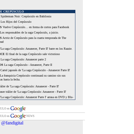
DE CREPÚSCULO
Spiderman Noir: Crepúsculo en Babilonia
Los Hijos del Crepúsculo
S
Vuelve Crepúsculo… en forma de cortos para Facebook
Los responsables de la saga Crepúsculo, a juicio.
S
Actriz de Crepúsculo para la cuarta temporada de The
ead
'La saga Crepúsculo: Amanecer, Parte II' barre en los Razzie.
ICE
El final de la saga Crepúsculo sale victorioso
La saga Crepúsculo: Amanecer parte 2
OS
La saga Crepúsculo - Amanecer, Parte II
Cartel japonés de 'La saga Crepúsculo - Amanecer Parte II'
La franquicia Crepúsculo continuará su camino sin sus
as hasta la fecha.
áiler de 'La saga Crepúsculo: Amanecer - Parte II'
aser tráiler de 'La saga Crepúsculo: Amanecer - Parte II'
'La saga Crepúsculo: Amanecer Parte I' arrasa en DVD y Blu-
S
“Amanecer” podría no ser el final de Crepúsculo
CULO en
La saga Crepúsculo: Amanecer parte 1
CULO en
NEWS
OS
La saga Crepúsculo: Amanecer - Parte I
 @fandigital
Los chicos de Crepúsculo dejarán huella en el cemento del
uman