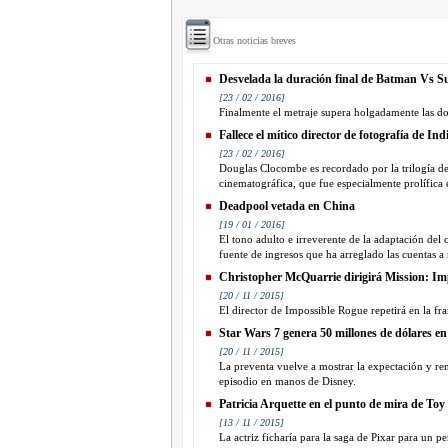
Otras noticias breves
Desvelada la duración final de Batman Vs 
[23 / 02 / 2016]
Finalmente el metraje supera holgadamente las dos
Fallece el mítico director de fotografía de In
[23 / 02 / 2016]
Douglas Clocombe es recordado por la trilogía de
cinematográfica, que fue especialmente prolífica e
Deadpool vetada en China
[19 / 01 / 2016]
El tono adulto e irreverente de la adaptación del c
fuente de ingresos que ha arreglado las cuentas 
Christopher McQuarrie dirigirá Mission: Im
[20 / 11 / 2015]
El director de Impossible Rogue repetirá en la fra
Star Wars 7 genera 50 millones de dólares en
[20 / 11 / 2015]
La preventa vuelve a mostrar la expectación y ren
episodio en manos de Disney.
Patricia Arquette en el punto de mira de Toy
[13 / 11 / 2015]
La actriz ficharía para la saga de Pixar para un p