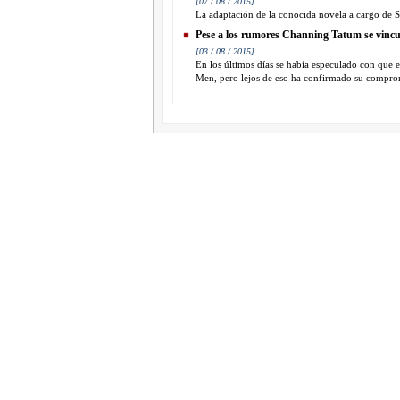
[07 / 08 / 2015]
La adaptación de la conocida novela a cargo de S
Pese a los rumores Channing Tatum se vincu
[03 / 08 / 2015]
En los últimos días se había especulado con que e
Men, pero lejos de eso ha confirmado su comprom