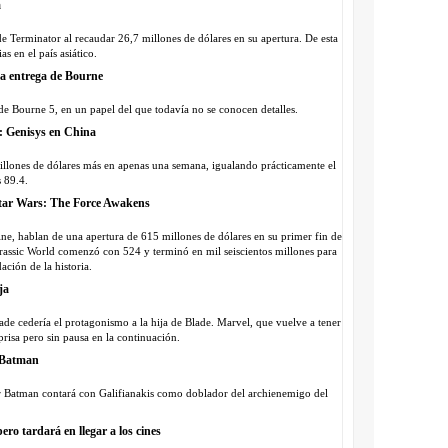
Wanted 2
a
BREVES
Saga Crepú
 de Terminator al recaudar 26,7 millones de dólares en su apertura. De esta
s en el país asiático.
BREVES
nta entrega de Bourne
NOTICIA
por Bill 
 de Bourne 5, en un papel del que todavía no se conocen detalles.
r: Genisys en China
8 millones de dólares más en apenas una semana, igualando prácticamente el
 89.4.
 Star Wars: The Force Awakens
ne, hablan de una apertura de 615 millones de dólares en su primer fin de
rassic World comenzó con 524 y terminó en mil seiscientos millones para
ción de la historia.
ja
de cedería el protagonismo a la hija de Blade. Marvel, que vuelve a tener
prisa pero sin pausa en la continuación.
o Batman
 Batman contará con Galifianakis como doblador del archienemigo del
ero tardará en llegar a los cines