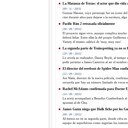
La Matanza de Textas: el actor que dio vida al
[09 / 11 / 2015]
Gunnar Hansen, cuyo personaje fue un icono del ci
cine durante años para dejarse a la escritura, al
Pacific Rim 2 retrasada oficialmente
[30 / 09 / 2015]
El proyecto sigue vivo, aunque complica mucho su
deberá lidiar. Entre ellas la del propio Guillermo
Variety él mismo calificó de 'muy, muy raro'.
La segunda parte de Trainspotting ya no se 
[29 / 09 / 2015]
Lo revela su realizador, Danny Boyle, al tiempo q
pedir permiso a James Cameron al ser el nombre c
El director del rereboot de Spider-Man confi
[22 / 09 / 2015]
Jon Watts, director de la nueva película, confirm
recuerda que 'hay un número limitado de veces en
Rachel McAdams confirmada para Doctor E
[14 / 09 / 2015]
La actriz acompañará a Benedict Cumberbatch al f
apuntan al de Clea.
James Gunn niega que Hulk fiche por los Gu
[09 / 09 / 2015]
Al menos no en su segunda parte, donde cifra en 0
equipo de superhéroes como sugerían los rumore