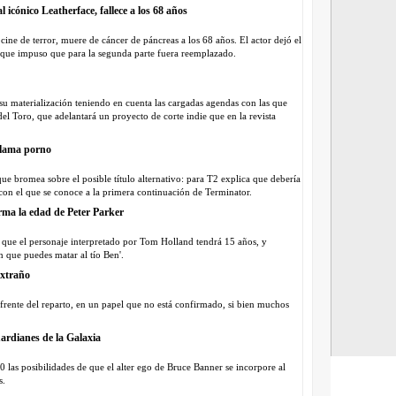
VIDEO
Tr
 icónico Leatherface, fallece a los 68 años
- PARTE I
BREVES
ne de terror, muere de cáncer de páncreas a los 68 años. El actor dejó el
VIDEO
Tr
go que impuso que para la segunda parte fuera reemplazado.
IMAGEN
BREVES
Eclipse”, l
 materialización teniendo en cuenta las cargadas agendas con las que
BREVES
 del Toro, que adelantará un proyecto de corte indie que en la revista
BREVES
ciudadanos
llama porno
BREVES
Amanecer”
ue bromea sobre el posible título alternativo: para T2 explica que debería
on el que se conoce a la primera continuación de Terminator.
BREVES
romántica'.
rma la edad de Peter Parker
BREVES
BREVES
a que el personaje interpretado por Tom Holland tendrá 15 años, y
 que puedes matar al tío Ben'.
VIDEO
Tr
BOXOFF
xtraño
VIDEO
Me
rente del reparto, en un papel que no está confirmado, si bien muchos
ESTREN
ESPECI
ardianes de la Galaxia
BREVES
escenario d
 las posibilidades de que el alter ego de Bruce Banner se incorpore al
NOTICIA
s.
NOTICIA