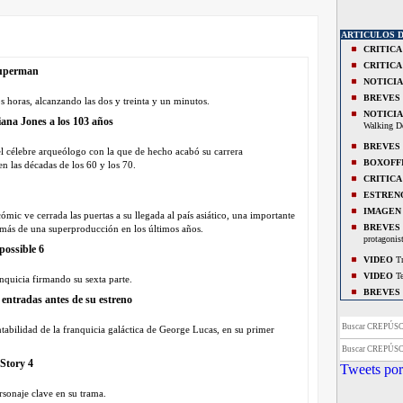
ARTICULOS 
CRITICA
CRITICA
Superman
NOTICIA
BREVES
 horas, alcanzando las dos y treinta y un minutos.
NOTICIA
diana Jones a los 103 años
Walking D
BREVES
l célebre arqueólogo con la que de hecho acabó su carrera
BOXOFF
n las décadas de los 60 y los 70.
CRITICA
ESTREN
IMAGEN
ómic ve cerrada las puertas a su llegada al país asiático, una importante
BREVES
a más de una superproducción en los últimos años.
protagonist
possible 6
VIDEO
Tr
VIDEO
Te
nquicia firmando su sexta parte.
BREVES
 entradas antes de su estreno
ray.
NOTICIA
Buscar CREPÚS
tabilidad de la franquicia galáctica de George Lucas, en su primer
CRITICA
Buscar CREPÚS
ESTREN
 Story 4
Tweets por
IMAGEN
teatro Gra
ersonaje clave en su trama.