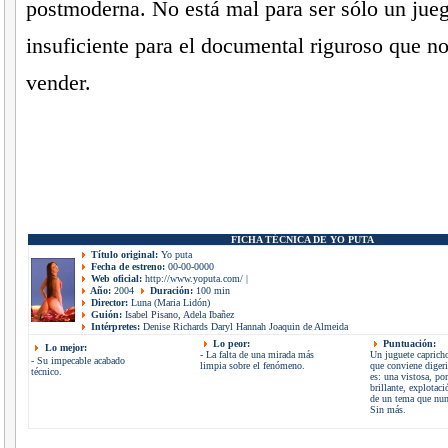
postmoderna. No está mal para ser sólo un jueg
insuficiente para el documental riguroso que no
vender.
FICHA TÉCNICA DE YO PUTA
Título original:
Yo puta
Fecha de estreno:
00-00-0000
Web oficial:
http://www.yoputa.com/
|
Año:
2004
Duración:
100 min
Director:
Luna (Maria Lidón)
Guión:
Isabel Pisano, Adela Ibañez
Intérpretes:
Denise Richards Daryl Hannah Joaquin de Almeida
Lo peor:
Puntuación:
Lo mejor:
- La falta de una mirada más
Un juguete capricho
- Su impecable acabado
limpia sobre el fenómeno.
que conviene diger
técnico.
es: una vistosa, p
brillante, explotaci
de un tema que nun
Sin más.