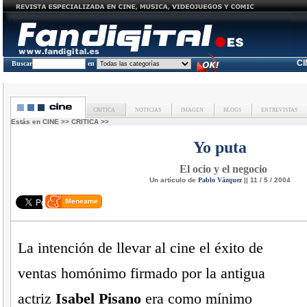
C
Buscar
en
CRITICA
NOTICIAS
IMAGEN
BLOGS
ENTREVISTAS
Estás en
CINE
>>
CRITICA
>>
Yo puta
El ocio y el negocio
Un artículo de
Pablo Vázquez
|| 11 / 5 / 2004
La intención de llevar al cine el éxito de
ventas homónimo firmado por la antigua
actriz
Isabel Pisano
era como mínimo