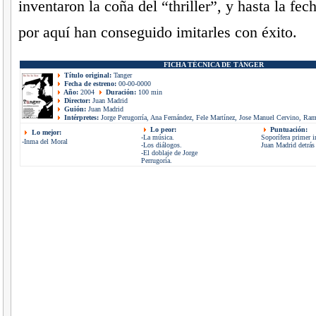
inventaron la coña del “thriller”, y hasta la fe
por aquí han conseguido imitarles con éxito.
FICHA TÉCNICA DE TÁNGER
Título original:
Tanger
Fecha de estreno:
00-00-0000
Año:
2004
Duración:
100 min
Director:
Juan Madrid
Guión:
Juan Madrid
Intérpretes:
Jorge Perugorría, Ana Fernández, Fele Martínez, Jose Manuel Cervino, Ra
Lo peor:
Puntuación:
Lo mejor:
-La música.
Soporífera primer i
-Inma del Moral
-Los diálogos.
Juan Madrid detrás 
-El doblaje de Jorge
Perrugoría.