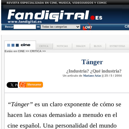
C
Buscar
en
CRITICA
NOTICIAS
IMAGEN
BLOGS
ENTREVISTAS
Estás en
CINE
>>
CRITICA
>>
Tánger
¿Industria? ¿Qué industria?
Un artículo de
Mariano Arias
|| 25 / 5 / 2004
“Tánger”
es un claro exponente de cómo se
hacen las cosas demasiado a menudo en el
cine español. Una personalidad del mundo