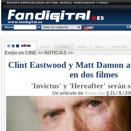
C
Buscar
en
CRITICA
NOTICIAS
IMAGEN
BLOGS
ENTREVISTAS
Estás en
CINE
>>
NOTICIAS
>>
Clint Eastwood y Matt Damon a
en dos filmes
'Invictus' y 'Hereafter' serán s
Un artículo de
Redacción
|| 21 / 9 / 2