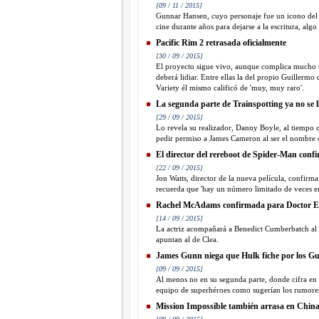
[09 / 11 / 2015]
Gunnar Hansen, cuyo personaje fue un icono del ci
cine durante años para dejarse a la escritura, al
Pacific Rim 2 retrasada oficialmente
[30 / 09 / 2015]
El proyecto sigue vivo, aunque complica mucho su
deberá lidiar. Entre ellas la del propio Guillermo
Variety él mismo calificó de 'muy, muy raro'.
La segunda parte de Trainspotting ya no se 
[29 / 09 / 2015]
Lo revela su realizador, Danny Boyle, al tiempo q
pedir permiso a James Cameron al ser el nombre c
El director del rereboot de Spider-Man confi
[22 / 09 / 2015]
Jon Watts, director de la nueva película, confirm
recuerda que 'hay un número limitado de veces en
Rachel McAdams confirmada para Doctor E
[14 / 09 / 2015]
La actriz acompañará a Benedict Cumberbatch al f
apuntan al de Clea.
James Gunn niega que Hulk fiche por los Gu
[09 / 09 / 2015]
Al menos no en su segunda parte, donde cifra en 0
equipo de superhéroes como sugerían los rumore
Mission Impossible también arrasa en Chin