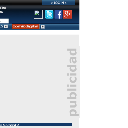
ES
DE ORFANATO