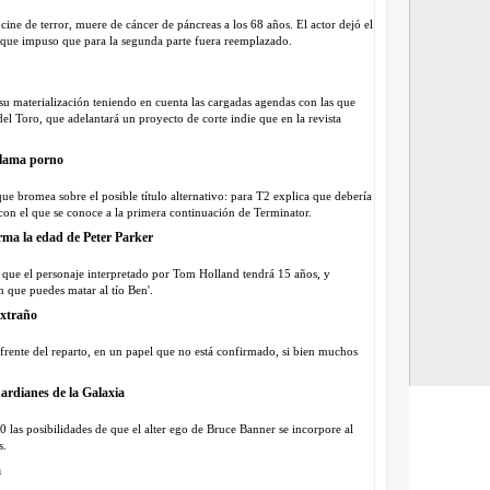
ne de terror, muere de cáncer de páncreas a los 68 años. El actor dejó el
go que impuso que para la segunda parte fuera reemplazado.
 materialización teniendo en cuenta las cargadas agendas con las que
 del Toro, que adelantará un proyecto de corte indie que en la revista
llama porno
ue bromea sobre el posible título alternativo: para T2 explica que debería
on el que se conoce a la primera continuación de Terminator.
rma la edad de Peter Parker
a que el personaje interpretado por Tom Holland tendrá 15 años, y
 que puedes matar al tío Ben'.
xtraño
rente del reparto, en un papel que no está confirmado, si bien muchos
ardianes de la Galaxia
 las posibilidades de que el alter ego de Bruce Banner se incorpore al
s.
a