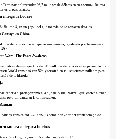
 de Terminator al recaudar 26,7 millones de dólares en su apertura. De esta
s en el país asiático.
nta entrega de Bourne
 de Bourne 5, en un papel del que todavía no se conocen detalles.
r: Genisys en China
8 millones de dólares más en apenas una semana, igualando prácticamente el
 89.4.
 Star Wars: The Force Awakens
ne, hablan de una apertura de 615 millones de dólares en su primer fin de
rassic World comenzó con 524 y terminó en mil seiscientos millones para
ción de la historia.
ja
de cedería el protagonismo a la hija de Blade. Marvel, que vuelve a tener
prisa pero sin pausa en la continuación.
o Batman
 Batman contará con Galifianakis como doblador del archienemigo del
ero tardará en llegar a los cines
teven Spielberg llegará el 15 de diciembre de 2017.