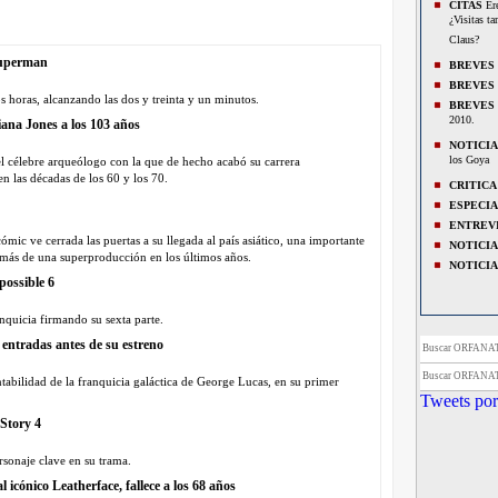
CITAS
Ere
¿Visitas ta
Claus?
Superman
BREVES
BREVES
 horas, alcanzando las dos y treinta y un minutos.
BREVES
2010.
diana Jones a los 103 años
NOTICIA
los Goya
l célebre arqueólogo con la que de hecho acabó su carrera
n las décadas de los 60 y los 70.
CRITICA
ESPECI
ENTREV
ómic ve cerrada las puertas a su llegada al país asiático, una importante
NOTICIA
a más de una superproducción en los últimos años.
NOTICIA
possible 6
nquicia firmando su sexta parte.
 entradas antes de su estreno
Buscar ORFANA
Buscar ORFANA
tabilidad de la franquicia galáctica de George Lucas, en su primer
Tweets por
 Story 4
ersonaje clave en su trama.
 icónico Leatherface, fallece a los 68 años