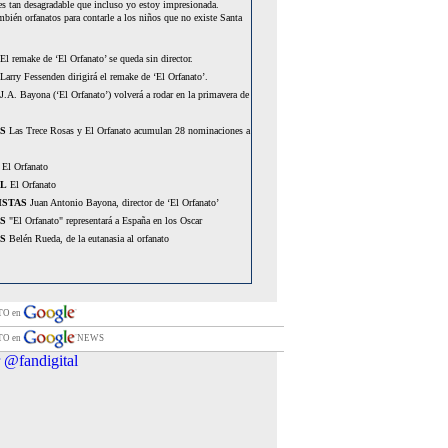
s tan desagradable que incluso yo estoy impresionada.
mbién orfanatos para contarle a los niños que no existe Santa
El remake de ‘El Orfanato’ se queda sin director.
Larry Fessenden dirigirá el remake de ‘El Orfanato’.
J.A. Bayona (‘El Orfanato’) volverá a rodar en la primavera de
S
Las Trece Rosas y El Orfanato acumulan 28 nominaciones a
El Orfanato
AL
El Orfanato
ISTAS
Juan Antonio Bayona, director de ‘El Orfanato’
S
"El Orfanato" representará a España en los Oscar
S
Belén Rueda, de la eutanasia al orfanato
TO en
TO en
NEWS
 @fandigital