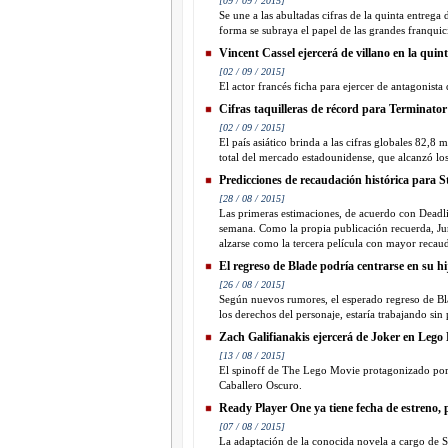
[09 / 09 / 2015]
Se une a las abultadas cifras de la quinta entrega
forma se subraya el papel de las grandes franquicia
Vincent Cassel ejercerá de villano en la qui
[02 / 09 / 2015]
El actor francés ficha para ejercer de antagonista
Cifras taquilleras de récord para Terminato
[02 / 09 / 2015]
El país asiático brinda a las cifras globales 82,
total del mercado estadounidense, que alcanzó los
Predicciones de recaudación histórica para
[28 / 08 / 2015]
Las primeras estimaciones, de acuerdo con Deadli
semana. Como la propia publicación recuerda, Ju
alzarse como la tercera película con mayor recauda
El regreso de Blade podría centrarse en su hi
[26 / 08 / 2015]
Según nuevos rumores, el esperado regreso de Bla
los derechos del personaje, estaría trabajando sin 
Zach Galifianakis ejercerá de Joker en Leg
[13 / 08 / 2015]
El spinoff de The Lego Movie protagonizado por
Caballero Oscuro.
Ready Player One ya tiene fecha de estreno, p
[07 / 08 / 2015]
La adaptación de la conocida novela a cargo de S