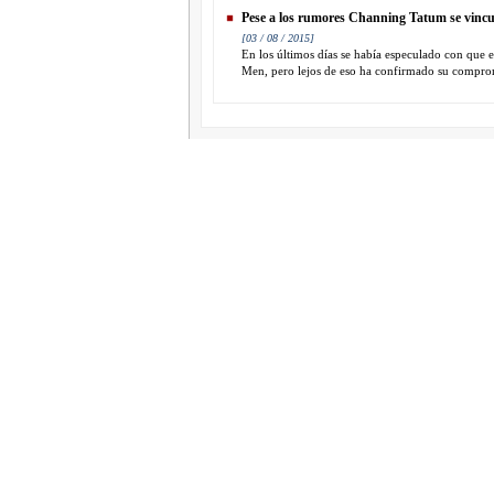
Pese a los rumores Channing Tatum se vincu
[03 / 08 / 2015]
En los últimos días se había especulado con que e
Men, pero lejos de eso ha confirmado su comprom