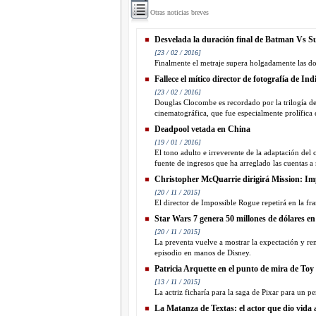
Otras noticias breves
Desvelada la duración final de Batman Vs 
[23 / 02 / 2016]
Finalmente el metraje supera holgadamente las dos
Fallece el mítico director de fotografía de In
[23 / 02 / 2016]
Douglas Clocombe es recordado por la trilogía de
cinematográfica, que fue especialmente prolífica e
Deadpool vetada en China
[19 / 01 / 2016]
El tono adulto e irreverente de la adaptación del c
fuente de ingresos que ha arreglado las cuentas 
Christopher McQuarrie dirigirá Mission: Im
[20 / 11 / 2015]
El director de Impossible Rogue repetirá en la fra
Star Wars 7 genera 50 millones de dólares en
[20 / 11 / 2015]
La preventa vuelve a mostrar la expectación y ren
episodio en manos de Disney.
Patricia Arquette en el punto de mira de Toy
[13 / 11 / 2015]
La actriz ficharía para la saga de Pixar para un p
La Matanza de Textas: el actor que dio vida al