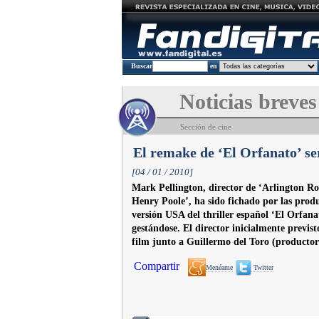
Buscar
en
Noticias breves
Sección de cine
El remake de ‘El Orfanato’ se
[04 / 01 / 2010]
Mark Pellington, director de ‘Arlington R
Henry Poole’, ha sido fichado por las prod
versión USA del thriller español ‘El Orfana
gestándose. El director inicialmente previsto
film junto a Guillermo del Toro (productor 
Compartir
Menéame
Twitter