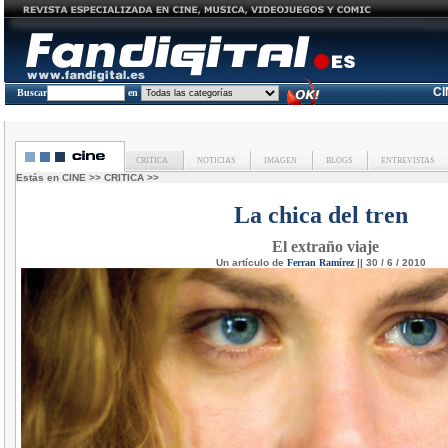
C
Buscar
en
CRITICA
NOTICIAS
IMAGEN
BLOGS
ENTREVISTAS
Estás en
CINE
>>
CRITICA
>>
La chica del tren
El extraño viaje
Un artículo de
Ferran Ramírez
|| 30 / 6 / 2010