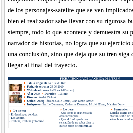
de los personajes-satélite que se ven implicados
bien el realizador sabe llevar con su rigurosa 
siempre, todo lo que acontece y demuestra su 
narrador de historias, no logra que su ejercicio 
una conclusión, sino que deja que su tren siga 
llegar al final del trayecto.
FICHA TÉCNICA DE LA CHICA DEL TREN
Título original:
La fille du Rer
Fecha de estreno:
25-06-2010
Web oficial:
www.LaChicaDelTren.es
|
Año:
2009
Duración:
105 min
Director:
André Téchiné
Guión:
André Téchiné.Odile Barski, Jean-Marie Besset
Intérpretes:
Émilie Duquenne, Catherine Deneuve, Michel Blanc, Mathieu Demy
Lo peor:
Puntuación:
Lo mejor:
- Que tenga la apariencia de
Extraño drama de i
- El despliegue de ideas.
obra incompleta.
abre un sinfín de in
- Los actores.
- Que al final quede una
sobre la sociedad ac
- Téchiné, Téchiné y Téchiné.
sensación de no saber bien lo
que se acaba de contemplar.