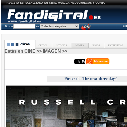
C
Buscar
en
CRITICA
NOTICIAS
IMAGEN
BLOGS
ENTREVISTAS
Estás en
CINE
>>
IMAGEN
>>
Póster de 'The next three days'