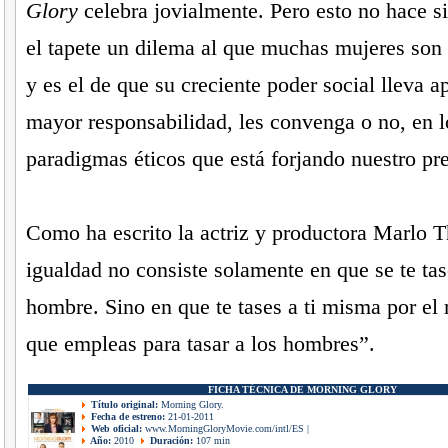
Glory
celebra jovialmente. Pero esto no hace s
el tapete un dilema al que muchas mujeres son a
y es el de que su creciente poder social lleva a
mayor responsabilidad, les convenga o no, en lo
paradigmas éticos que está forjando nuestro pre
Como ha escrito la actriz y productora Marlo 
igualdad no consiste solamente en que se te tas
hombre. Sino en que te tases a ti misma por e
que empleas para tasar a los hombres”.
FICHA TÉCNICA DE MORNING GLORY
Título original:
Morning Glory.
Fecha de estreno:
21-01-2011
Web oficial:
www.MorningGloryMovie.com/intl/ES
|
Año:
2010
Duración:
107 min