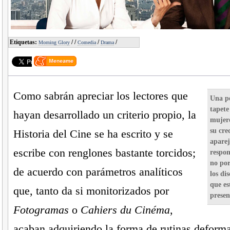
Etiquetas:
/
/
/
/
Morning Glory
Comedia
Drama
Como sabrán apreciar los lectores que
Una pe
tapete
hayan desarrollado un criterio propio, la
mujere
su cre
Historia del Cine se ha escrito y se
apare
escribe con renglones bastante torcidos;
respon
no por
de acuerdo con parámetros analíticos
los di
que es
que, tanto da si monitorizados por
presen
Fotogramas
o
Cahiers du Cinéma
,
acaban adquiriendo la forma de rutinas deform