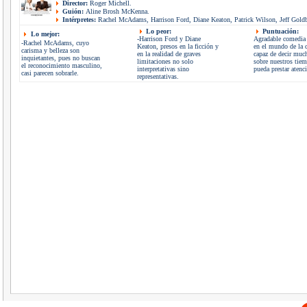
Director:
Roger Michell.
Guión:
Aline Brosh McKenna.
Intérpretes:
Rachel McAdams, Harrison Ford, Diane Keaton, Patrick Wilson, Jeff Gold
Lo peor:
Puntuación:
Lo mejor:
-Harrison Ford y Diane
Agradable comedia
-Rachel McAdams, cuyo
Keaton, presos en la ficción y
en el mundo de la 
carisma y belleza son
en la realidad de graves
capaz de decir muc
inquietantes, pues no buscan
limitaciones no solo
sobre nuestros tiem
el reconocimiento masculino,
interpretativas sino
pueda prestar atenc
casi parecen sobrarle.
representativas.