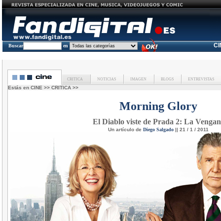
C
Buscar
en
CRITICA
NOTICIAS
IMAGEN
BLOGS
ENTREVISTAS
Estás en
CINE
>>
CRITICA
>>
Morning Glory
El Diablo viste de Prada 2: La Venga
Un artículo de
Diego Salgado
|| 21 / 1 / 2011