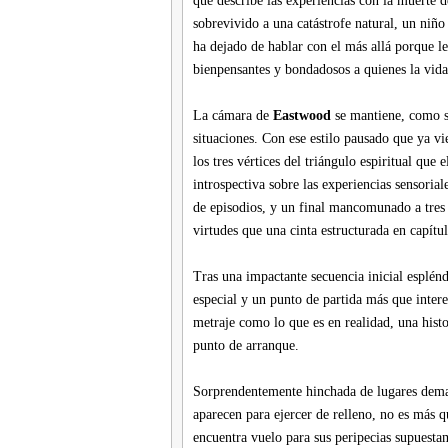
que describe las experiencias con la muerte d
sobrevivido a una catástrofe natural, un niñ
ha dejado de hablar con el más allá porque l
bienpensantes y bondadosos a quienes la vida
La cámara de
Eastwood
se mantiene, como si
situaciones. Con ese estilo pausado que ya vie
los tres vértices del triángulo espiritual que
introspectiva sobre las experiencias sensorial
de episodios, y un final mancomunado a tres 
virtudes que una cinta estructurada en capítul
Tras una impactante secuencia inicial esplén
especial y un punto de partida más que inter
metraje como lo que es en realidad, una hist
punto de arranque.
Sorprendentemente hinchada de lugares dema
aparecen para ejercer de relleno, no es más q
encuentra vuelo para sus peripecias supuesta