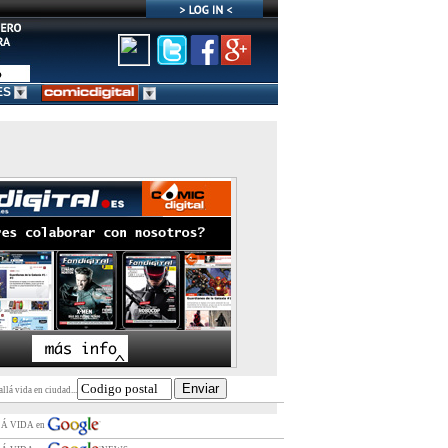
ES
llá vida en ciudad...
LÁ VIDA en