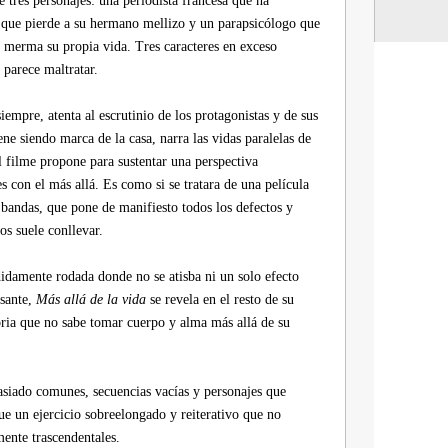
e tres personajes: una periodista francesa que ha
o que pierde a su hermano mellizo y un parapsicólogo que
e merma su propia vida. Tres caracteres en exceso
 parece maltratar.
empre, atenta al escrutinio de los protagonistas y de sus
ne siendo marca de la casa, narra las vidas paralelas de
 el filme propone para sustentar una perspectiva
es con el más allá. Es como si se tratara de una película
bandas, que pone de manifiesto todos los defectos y
os suele conllevar.
didamente rodada donde no se atisba ni un solo efecto
esante,
Más allá de la vida
se revela en el resto de su
oria que no sabe tomar cuerpo y alma más allá de su
siado comunes, secuencias vacías y personajes que
ue un ejercicio sobreelongado y reiterativo que no
mente trascendentales.