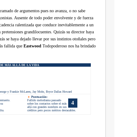
ntramado de argumentos pues no avanza, o no sabe
gonistas. Ausente de todo poder envolvente y de fuerza
 cadencia ralentizada que conduce inevitablemente a un
n pretensiones grandilocuentes. Quizás su director haya
s se haya dejado llevar por sus instintos otoñales pero
ás fallida que
Eastwood
Todopoderoso nos ha brindado
DE MÁS ALLÁ DE LA VIDA
eorge y Frankie McLaren, Jay Mohr, Bryce Dallas Howard
Puntuación:
entuerto.
Fallido melodrama pausado
4
 su
sobre los contactos sobre el más
allá con grandes nombres en sus
lta.
créditos pero pocos méritos destacables.