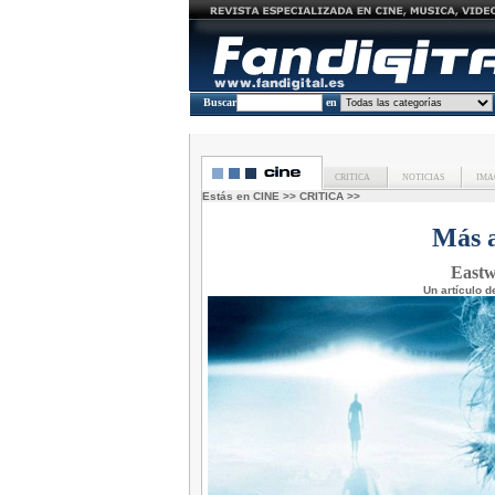
Buscar
en
CRITICA
NOTICIAS
IMA
Estás en
CINE
>>
CRITICA
>>
Más a
Eastw
Un artículo 