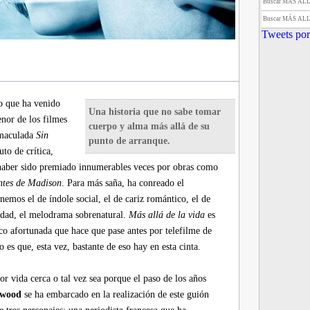
Buscar MÁS AL
Buscar MÁS AL
Tweets por
o que ha venido
Una historia que no sabe tomar
nor de los filmes
cuerpo y alma más allá de su
nmaculada
Sin
punto de arranque.
to de crítica,
haber sido premiado innumerables veces por obras como
ntes de Madison
. Para más saña, ha conreado el
nemos el de índole social, el de cariz romántico, el de
lidad, el melodrama sobrenatural.
Más allá de la vida
es
o afortunada que hace que pase antes por telefilme de
 es que, esta vez, bastante de eso hay en esta cinta.
or vida cerca o tal vez sea porque el paso de los años
twood
se ha embarcado en la realización de este guión