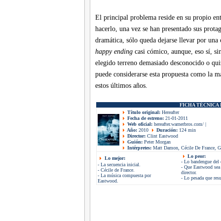
El principal problema reside en su propio e
hacerlo, una vez se han presentado sus prota
dramática, sólo queda dejarse llevar por una
happy ending
casi cómico, aunque, eso sí, si
elegido terreno demasiado desconocido o quizá
puede considerarse esta propuesta como la m
estos últimos años.
FICHA TÉCNICA 
Título original:
Hereafter
Fecha de estreno:
21-01-2011
Web oficial:
hereafter.warnerbros.com/
|
Año:
2010
Duración:
124 min
Director:
Clint Eastwood
Guión:
Peter Morgan
Intérpretes:
Matt Damon, Cécile De France, G
Lo peor:
Lo mejor:
- Lo bandengue del 
- La secuencia inicial.
- Que Eastwood sea
- Cécile de France.
director.
- La música compuesta por
- Lo pesada que resu
Eastwood.