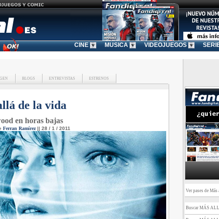
CINE
MUSICA
VIDEOJUEGOS
SERI
GEN
BLOGS
ENTREVISTAS
ESTRENOS
llá de la vida
ood en horas bajas
de
Ferran Ramírez
|| 28 / 1 / 2011
Ver pases de Más a
Buscar MÁS AL