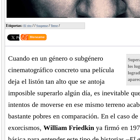
Etiquetas:
/
/
/
/
El rito
Suspense
Terror
Cuando en un género o subgénero
Supera
los lu
cinematográfico concreto una película
lograd
aparec
deja el listón tan alto que se antoja
imposible superarlo algún día, es inevitable qu
intentos de moverse en ese mismo terreno acab
bastante pobres en comparación. En el caso de 
exorcismos,
William Friedkin
ya firmó en 1973
básica para entender este tipo de historias –
El 