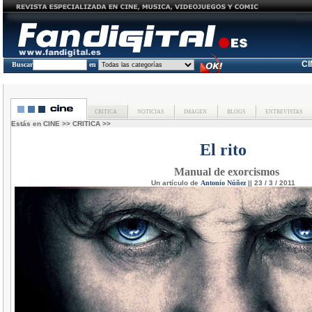
C
Buscar
en
CRITICA
NOTICIAS
IMAGEN
BLOGS
ENTREVISTAS
Estás en
CINE
>>
CRITICA
>>
El rito
Manual de exorcismos
Un artículo de
Antonio Núñez
|| 23 / 3 / 2011