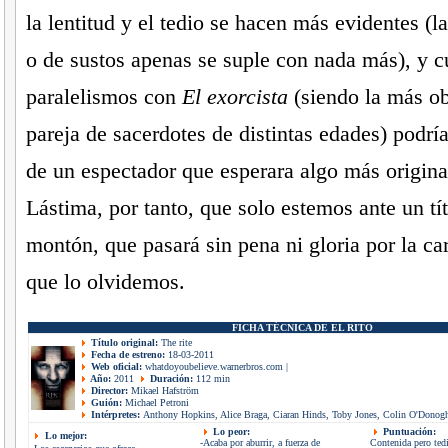
la lentitud y el tedio se hacen más evidentes (la
o de sustos apenas se suple con nada más), y 
paralelismos con
El exorcista
(siendo la más ob
pareja de sacerdotes de distintas edades) podrí
de un espectador que esperara algo más origina
Lástima, por tanto, que solo estemos ante un tí
montón, que pasará sin pena ni gloria por la car
que lo olvidemos.
FICHA TÉCNICA DE EL RITO
Título original:
The rite
Fecha de estreno:
18-03-2011
Web oficial:
whatdoyoubelieve.warnerbros.com
|
Año:
2011
Duración:
112 min
Director:
Mikael Hafström
Guión:
Michael Petroni
Intérpretes:
Anthony Hopkins, Alice Braga, Ciaran Hinds, Toby Jones, Colin O'Donogh
Lo peor:
Puntuación:
Lo mejor:
-Acaba por aburrir, a fuerza de
Contenida pero ted