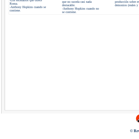
-Los escenarios que ofrece
que no suceda casi nada
producción sobre e
Roma.
destacable.
demonios (reales y 
-Anthony Hopkins cuando se
-Anthony Hopkins cuando no
contiene.
se contiene.
© Rev