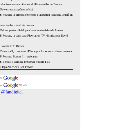
odos tenemos elección' en el último trailer de Powers
Powers estrena póster oficial
S
Powers: la primera serie para Playstation Network llegará en
imer trailer oficial de Powers
Primer póster oficial para la serie televisiva de Powers
S
Powers, la serie para Playstation TV, dirigida por David
Powers #14: Dioses
Powershell, o cómo el iPhone por fin se convirtió en consola
S
Powers: Bureau #1 - Adelanto
S
Bendis y Oeming presentan Powers FBI
Llega America´s Got Powers
Desvelada la primera imagen oficial de Powers
S
Vuelve Austin Powers
 en
Jason Patric y Lucy Punch, protagonistas definitivos de
 en
NEWS
 @fandigital
La serie de Powers ya es casi una reaildad
Powers: Para Siempre
Brian M. Bendis confirma la adaptación televisiva de 'Powers'
Project Superpowers
Austin Powers: el miembro de oro