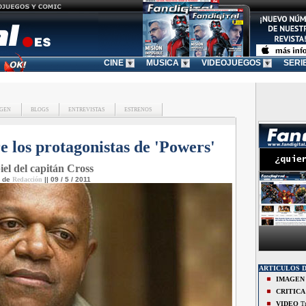
CINE
MUSICA
VIDEOJUEGOS
SERI
GEN
BLOGS
ENTREVISTAS
ESTRENOS
e los protagonistas de 'Powers'
iel del capitán Cross
o de
Redacción
|| 09 / 5 / 2011
ARTICULOS 
IMAGEN
CRITICA
VIDEO
Tr