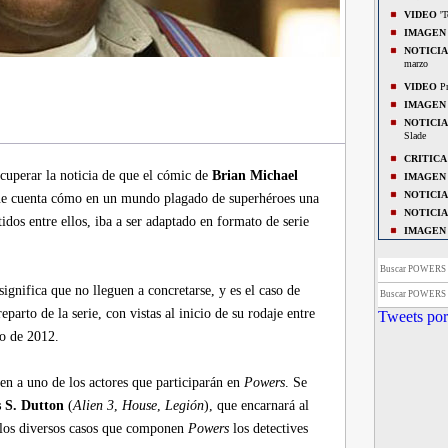
VIDEO
'T
IMAGEN
NOTICIA
marzo
VIDEO
Pr
IMAGEN
NOTICIA
Slade
CRITICA
cuperar la noticia de que el cómic de
Brian Michael
IMAGEN
NOTICIA
ue cuenta cómo en un mundo plagado de superhéroes una
NOTICIA
idos entre ellos, iba a ser adaptado en formato de serie
IMAGEN
IMAGEN
NOTICIA
Buscar POWERS
BREVES
gnifica que no lleguen a concretarse, y es el caso de
Buscar POWERS
“Powers”.
arto de la serie, con vistas al inicio de su rodaje entre
Tweets por
BREVES
ro de 2012.
CRITICA
BREVES
CRITICA
en a uno de los actores que participarán en
Powers
. Se
CRITICA
 S. Dutton
(
Alien 3
,
House
,
Legión
), que encarnará al
n los diversos casos que componen
Powers
los detectives