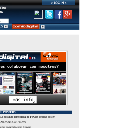
ES
DE POWERS
La segunda temporada de Powers estrena póster
America's Got Powers
ailer completo para Powers