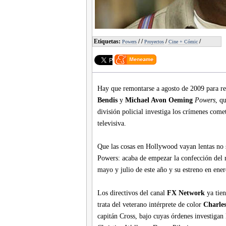
Etiquetas:
/
/
/
/
Powers
Proyectos
Cine + Cómic
Hay que remontarse a agosto de 2009 para re
Bendis
y
Michael Avon Oeming
Powers
, q
división policial investiga los crímenes comet
televisiva.
Que las cosas en Hollywood vayan lentas no si
Powers: acaba de empezar la confección del rep
mayo y julio de este año y su estreno en ene
Los directivos del canal
FX Network
ya tien
trata del veterano intérprete de color
Charles
capitán Cross, bajo cuyas órdenes investiga