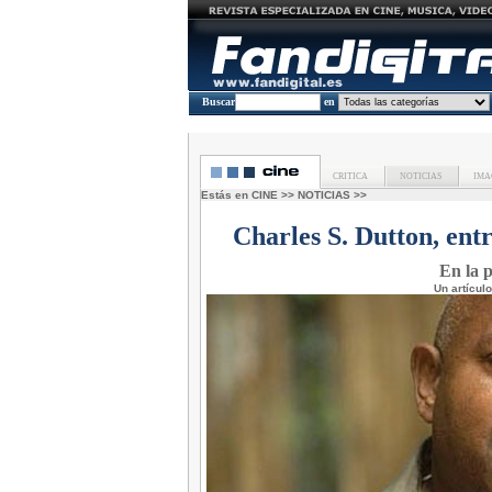
Buscar
en
CRITICA
NOTICIAS
IMA
Estás en
CINE
>>
NOTICIAS
>>
Charles S. Dutton, entr
En la p
Un artícul