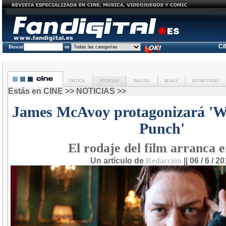
C
Buscar
en
CRITICA
NOTICIAS
IMAGEN
BLOGS
ENTREVISTAS
Estás en
CINE
>>
NOTICIAS
>>
James McAvoy protagonizará 'We
Punch'
El rodaje del film arranca e
Un artículo de
Redacción
|| 06 / 6 / 2