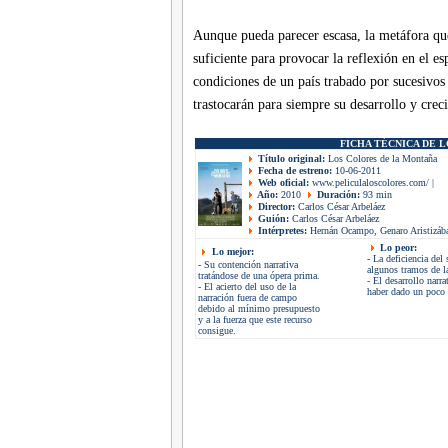
Aunque pueda parecer escasa, la metáfora que
suficiente para provocar la reflexión en el es
condiciones de un país trabado por sucesivos
trastocarán para siempre su desarrollo y crec
FICHA TÉCNICA DE 
Título original:
Los Colores de la Montaña
Fecha de estreno:
10-06-2011
Web oficial:
www.peliculaloscolores.com/
|
Año:
2010
Duración:
93 min
Director:
Carlos César Arbeláez
Guión:
Carlos César Arbeláez
Intérpretes:
Hernán Ocampo, Genaro Aristizába
Lo peor:
Lo mejor:
- La deficiencia del
- Su contención narrativa
algunos tramos de la
tratándose de una ópera prima.
- El desarrollo narra
- El acierto del uso de la
haber dado un poco 
narración fuera de campo
debido al mínimo presupuesto
y a la fuerza que este recurso
consigue.