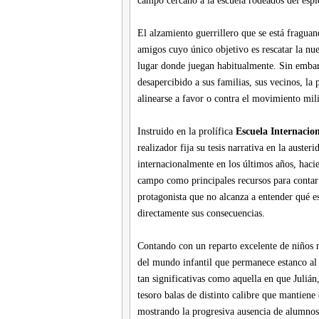
campo cercano a la escuela rodeados del espl
El alzamiento guerrillero que se está fraguan
amigos cuyo único objetivo es rescatar la n
lugar donde juegan habitualmente. Sin emba
desapercibido a sus familias, sus vecinos, la 
alinearse a favor o contra el movimiento milit
Instruido en la prolífica
Escuela Internacio
realizador fija su tesis narrativa en la auster
internacionalmente en los últimos años, hacie
campo como principales recursos para contar l
protagonista que no alcanza a entender qué e
directamente sus consecuencias.
Contando con un reparto excelente de niños no
del mundo infantil que permanece estanco al 
tan significativas como aquella en que Juliá
tesoro balas de distinto calibre que mantiene 
mostrando la progresiva ausencia de alumnos f