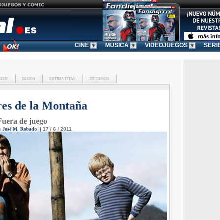
CINE
MUSICA
VIDEOJUEGOS
SERI
GEN
BLOGS
ENTREVISTAS
ESTRENOS
res de la Montaña
Fuera de juego
e
José M. Robado
|| 17 / 6 / 2011