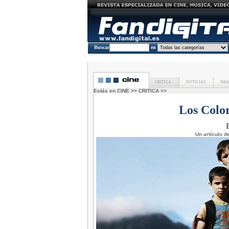
Buscar
en
CRITICA
NOTICIAS
IMA
Estás en
CINE
>>
CRITICA
>>
Los Colo
Un artículo d