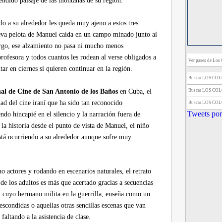
éndido paisaje de las montañas de su región.
do a su alrededor les queda muy ajeno a estos tres
ueva pelota de Manuel caída en un campo minado junto al
rgo, ese alzamiento no pasa ni mucho menos
profesora y todos cuantos les rodean al verse obligados a
Ver pases de Los 
ar en ciernes si quieren continuar en la región.
Buscar LOS CO
Buscar LOS CO
nal de Cine de San Antonio de los Baños
en Cuba, el
idad del cine iraní que ha sido tan reconocido
Buscar LOS CO
Tweets por
ndo hincapié en el silencio y la narración fuera de
a historia desde el punto de vista de Manuel, el niño
stá ocurriendo a su alrededor aunque sufre muy
 actores y rodando en escenarios naturales, el retrato
de los adultos es más que acertado gracias a secuencias
n, cuyo hermano milita en la guerrilla, enseña como un
escondidas o aquellas otras sencillas escenas que van
altando a la asistencia de clase.