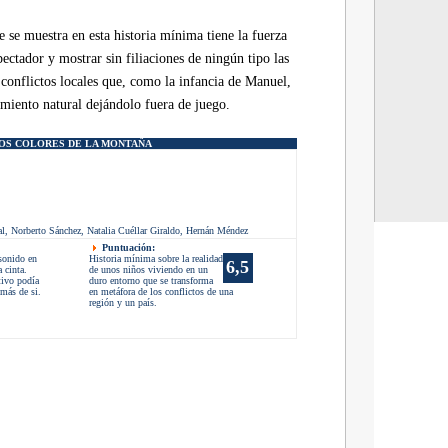
 se muestra en esta historia mínima tiene la fuerza
pectador y mostrar sin filiaciones de ningún tipo las
 conflictos locales que, como la infancia de Manuel,
imiento natural dejándolo fuera de juego.
LOS COLORES DE LA MONTAÑA
l, Norberto Sánchez, Natalia Cuéllar Giraldo, Hernán Méndez
Puntuación:
 sonido en
Historia mínima sobre la realidad
6,5
 cinta.
de unos niños viviendo en un
tivo podía
duro entorno que se transforma
más de si.
en metáfora de los conflictos de una
región y un país.