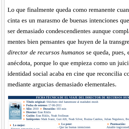
Lo que finalmente queda como remanente cuand
cinta es un marasmo de buenas intenciones que
ser demasiado condescendientes aunque compla
mentes bien pensantes que huyen de la transgr
director de recursos humanos
se queda, pues, 
anécdota, porque lo que empieza como un juici
identidad social acaba en cine que reconcilia c
mediante argucias demasiado elementales.
FICHA TÉCNICA DE EL VIAJE DEL DIRECTOR DE RECURSOS H
Título original:
Shlichuto shel hamemune al mashabei enosh
Fecha de estreno:
17-06-2011
Año:
2010
Duración:
103 min
Director:
Eran Riklis
Guión:
Eran Riklis, Noah Stollman
Intérpretes:
Mark Ivanir, Guri Alfi, Noah Silver, Rozina Cambos, Julian Negulesco, B
Lo peor:
Puntuación:
Lo mejor:
- Que las buenas intenciones
Amable tragicomedi
- Algunos personajes y sus