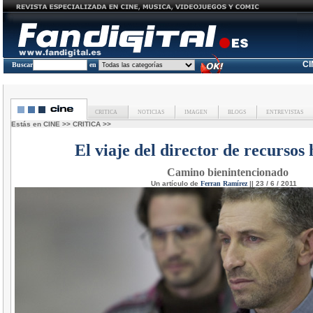
C
Buscar
en
CRITICA
NOTICIAS
IMAGEN
BLOGS
ENTREVISTAS
Estás en
CINE
>>
CRITICA
>>
El viaje del director de recurso
Camino bienintencionado
Un artículo de
Ferran Ramírez
|| 23 / 6 / 2011