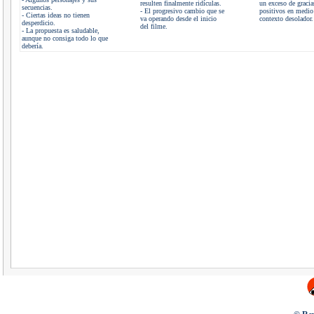
resulten finalmente ridículas.
un exceso de gracia
secuencias.
- El progresivo cambio que se
positivos en medio
- Ciertas ideas no tienen
va operando desde el inicio
contexto desolador.
desperdicio.
del filme.
- La propuesta es saludable,
aunque no consiga todo lo que
debería.