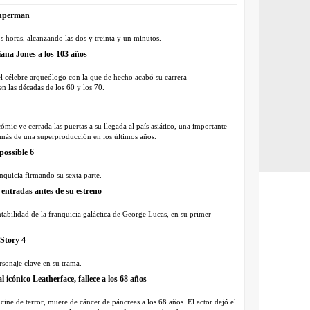
Superman
 horas, alcanzando las dos y treinta y un minutos.
diana Jones a los 103 años
l célebre arqueólogo con la que de hecho acabó su carrera
n las décadas de los 60 y los 70.
ómic ve cerrada las puertas a su llegada al país asiático, una importante
a más de una superproducción en los últimos años.
possible 6
nquicia firmando su sexta parte.
 entradas antes de su estreno
tabilidad de la franquicia galáctica de George Lucas, en su primer
 Story 4
ersonaje clave en su trama.
 icónico Leatherface, fallece a los 68 años
ne de terror, muere de cáncer de páncreas a los 68 años. El actor dejó el