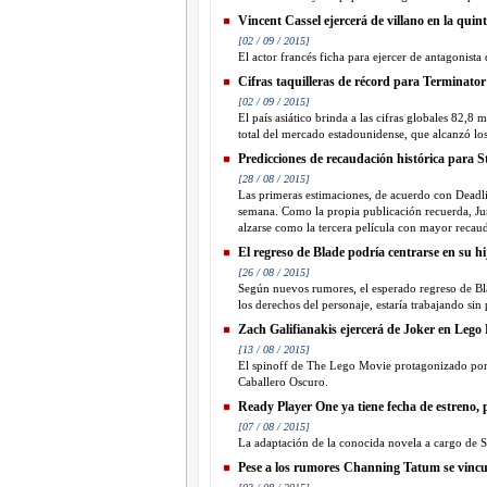
Vincent Cassel ejercerá de villano en la qui
[02 / 09 / 2015]
El actor francés ficha para ejercer de antagonista
Cifras taquilleras de récord para Terminato
[02 / 09 / 2015]
El país asiático brinda a las cifras globales 82,
total del mercado estadounidense, que alcanzó los
Predicciones de recaudación histórica para
[28 / 08 / 2015]
Las primeras estimaciones, de acuerdo con Deadli
semana. Como la propia publicación recuerda, Ju
alzarse como la tercera película con mayor recauda
El regreso de Blade podría centrarse en su hi
[26 / 08 / 2015]
Según nuevos rumores, el esperado regreso de Bla
los derechos del personaje, estaría trabajando sin 
Zach Galifianakis ejercerá de Joker en Leg
[13 / 08 / 2015]
El spinoff de The Lego Movie protagonizado por
Caballero Oscuro.
Ready Player One ya tiene fecha de estreno, p
[07 / 08 / 2015]
La adaptación de la conocida novela a cargo de S
Pese a los rumores Channing Tatum se vincu