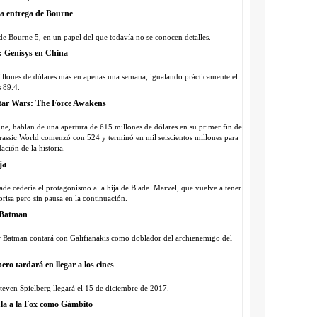
nta entrega de Bourne
 de Bourne 5, en un papel del que todavía no se conocen detalles.
r: Genisys en China
8 millones de dólares más en apenas una semana, igualando prácticamente el
 89.4.
 Star Wars: The Force Awakens
ne, hablan de una apertura de 615 millones de dólares en su primer fin de
rassic World comenzó con 524 y terminó en mil seiscientos millones para
ción de la historia.
ja
de cedería el protagonismo a la hija de Blade. Marvel, que vuelve a tener
prisa pero sin pausa en la continuación.
o Batman
 Batman contará con Galifianakis como doblador del archienemigo del
ero tardará en llegar a los cines
teven Spielberg llegará el 15 de diciembre de 2017.
la a la Fox como Gámbito