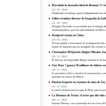
Desvelada la duración final de Batman Vs 
[23 / 02 / 2016]
Finalmente el metraje supera holgadamente las dos
Fallece el mítico director de fotografía de In
[23 / 02 / 2016]
Douglas Clocombe es recordado por la trilogía de
cinematográfica, que fue especialmente prolífica e
Deadpool vetada en China
[19 / 01 / 2016]
El tono adulto e irreverente de la adaptación del c
fuente de ingresos que ha arreglado las cuentas 
Christopher McQuarrie dirigirá Mission: Im
[20 / 11 / 2015]
El director de Impossible Rogue repetirá en la fra
Star Wars 7 genera 50 millones de dólares en
[20 / 11 / 2015]
La preventa vuelve a mostrar la expectación y ren
episodio en manos de Disney.
Patricia Arquette en el punto de mira de Toy
[13 / 11 / 2015]
La actriz ficharía para la saga de Pixar para un p
La Matanza de Textas: el actor que dio vida al
[09 / 11 / 2015]
Gunnar Hansen, cuyo personaje fue un icono del ci