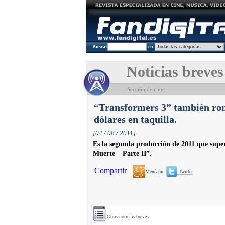
Buscar
en
Noticias breves
Sección de cine
“Transformers 3” también romp
dólares en taquilla.
[04 / 08 / 2011]
Es la segunda producción de 2011 que supera
Muerte – Parte II”.
Compartir
Menéame
Twitter
Otras noticias breves