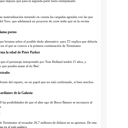
go que impuso que para la segunda parte fuera reemplazado.
 materialización teniendo en cuenta las cargadas agendas con las que
 del Toro, que adelantará un proyecto de corte indie que en la revista
llama porno
ue bromea sobre el posible título alternativo: para T2 explica que debería
on el que se conoce a la primera continuación de Terminator.
rma la edad de Peter Parker
a que el personaje interpretado por Tom Holland tendrá 15 años, y
 que puedes matar al tío Ben'.
xtraño
rente del reparto, en un papel que no está confirmado, si bien muchos
ardianes de la Galaxia
 las posibilidades de que el alter ego de Bruce Banner se incorpore al
s.
a
 de Terminator al recaudar 26,7 millones de dólares en su apertura. De esta
s en el país asiático.