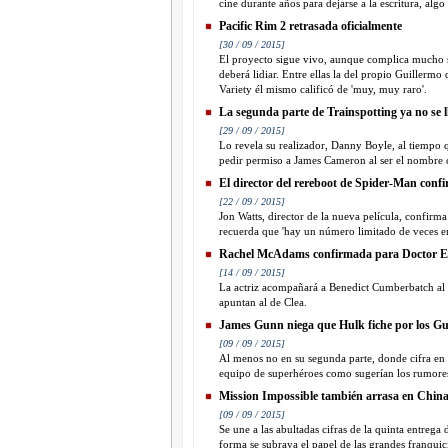
cine durante años para dejarse a la escritura, al
Pacific Rim 2 retrasada oficialmente
[30 / 09 / 2015]
El proyecto sigue vivo, aunque complica mucho su
deberá lidiar. Entre ellas la del propio Guillermo
Variety él mismo calificó de 'muy, muy raro'.
La segunda parte de Trainspotting ya no se 
[29 / 09 / 2015]
Lo revela su realizador, Danny Boyle, al tiempo q
pedir permiso a James Cameron al ser el nombre c
El director del rereboot de Spider-Man confi
[22 / 09 / 2015]
Jon Watts, director de la nueva película, confirm
recuerda que 'hay un número limitado de veces en
Rachel McAdams confirmada para Doctor E
[14 / 09 / 2015]
La actriz acompañará a Benedict Cumberbatch al f
apuntan al de Clea.
James Gunn niega que Hulk fiche por los Gu
[09 / 09 / 2015]
Al menos no en su segunda parte, donde cifra en 0
equipo de superhéroes como sugerían los rumore
Mission Impossible también arrasa en Chin
[09 / 09 / 2015]
Se une a las abultadas cifras de la quinta entrega
forma se subraya el papel de las grandes franquicia