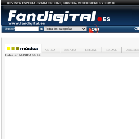
C
Buscar
en
CRITICA
NOTICIAS
ESPECIAL
VINTAGE
CONCIERT
Estás en
MUSICA
>>
>>