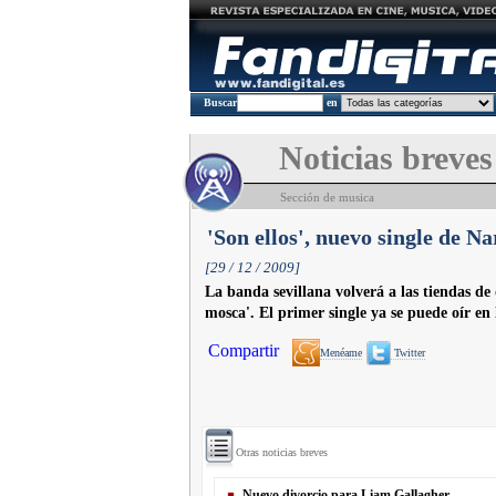
Buscar
en
Noticias breves
Sección de musica
'Son ellos', nuevo single de Na
[29 / 12 / 2009]
La banda sevillana volverá a las tiendas de
mosca'. El primer single ya se puede oír en
Compartir
Menéame
Twitter
Otras noticias breves
Nuevo divorcio para Liam Gallagher