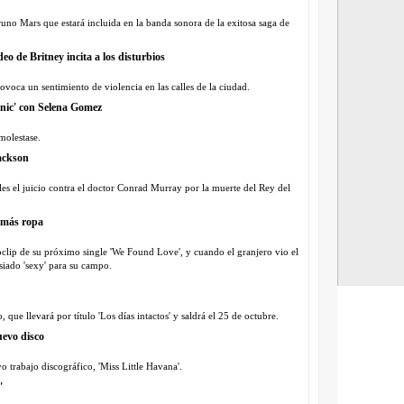
 Bruno Mars que estará incluida en la banda sonora de la exitosa saga de
eo de Britney incita a los disturbios
ovoca un sentimiento de violencia en las calles de la ciudad.
tanic' con Selena Gomez
molestase.
Jackson
es el juicio contra el doctor Conrad Murray por la muerte del Rey del
 más ropa
clip de su próximo single 'We Found Love', y cuando el granjero vio el
iado 'sexy' para su campo.
 que llevará por título 'Los días intactos' y saldrá el 25 de octubre.
uevo disco
 trabajo discográfico, 'Miss Little Havana'.
'