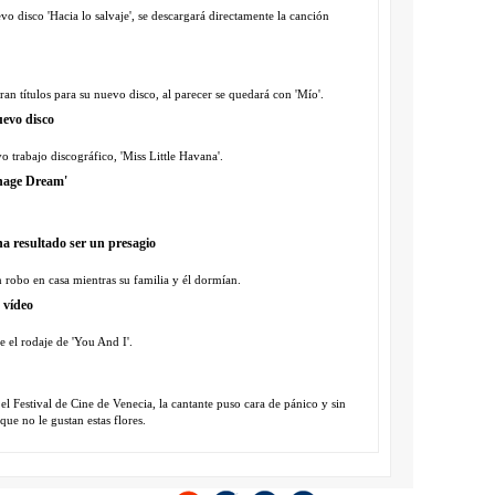
evo disco 'Hacia lo salvaje', se descargará directamente la canción
ran títulos para su nuevo disco, al parecer se quedará con 'Mío'.
uevo disco
 trabajo discográfico, 'Miss Little Havana'.
enage Dream'
 resultado ser un presagio
n robo en casa mientras su familia y él dormían.
 vídeo
e el rodaje de 'You And I'.
el Festival de Cine de Venecia, la cantante puso cara de pánico y sin
ue no le gustan estas flores.