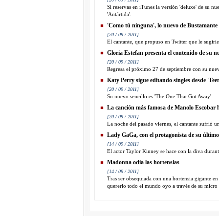
Si reservas en iTunes la versión 'deluxe' de su nu
'Antártida'.
'Como tú ninguna', lo nuevo de Bustamante
[20 / 09 / 2011]
El cantante, que propuso en Twitter que le sugirie
Gloria Estefan presenta el contenido de su n
[20 / 09 / 2011]
Regresa el próximo 27 de septiembre con su nuevo
Katy Perry sigue editando singles desde 'Te
[20 / 09 / 2011]
Su nuevo sencillo es 'The One That Got Away'.
La canción más famosa de Manolo Escobar ha
[20 / 09 / 2011]
La noche del pasado viernes, el cantante sufrió u
Lady GaGa, con el protagonista de su último
[14 / 09 / 2011]
El actor Taylor Kinney se hace con la diva durant
Madonna odia las hortensias
[14 / 09 / 2011]
Tras ser obsequiada con una hortensia gigante en 
quererlo todo el mundo oyo a través de su micro q