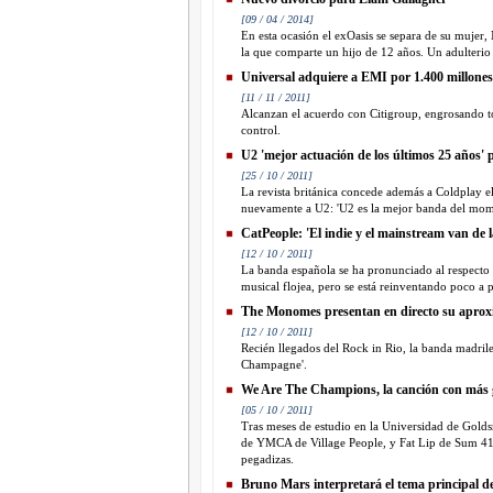
[09 / 04 / 2014]
En esta ocasión el exOasis se separa de su mujer,
la que comparte un hijo de 12 años. Un adulterio 
Universal adquiere a EMI por 1.400 millones
[11 / 11 / 2011]
Alcanzan el acuerdo con Citigroup, engrosando to
control.
U2 'mejor actuación de los últimos 25 años'
[25 / 10 / 2011]
La revista británica concede además a Coldplay el 
nuevamente a U2: 'U2 es la mejor banda del mome
CatPeople: 'El indie y el mainstream van de 
[12 / 10 / 2011]
La banda española se ha pronunciado al respecto d
musical flojea, pero se está reinventando poco a p
The Monomes presentan en directo su aprox
[12 / 10 / 2011]
Recién llegados del Rock in Rio, la banda madri
Champagne'.
We Are The Champions, la canción con más
[05 / 10 / 2011]
Tras meses de estudio en la Universidad de Gold
de YMCA de Village People, y Fat Lip de Sum 41,
pegadizas.
Bruno Mars interpretará el tema principal de