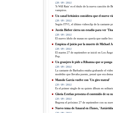
[28 / 09 / 2011]
'It Will Rain' es el título de la nueva canción de
vampiros.
Un canal británico considera que el nuevo víd
[28 / 09 / 2011]
Según ITV1, el último videoclip de la cantante pr
Justin Bieber cierra un estadio para ver 'Ti
[28 / 09 / 2011]
El nuevo ídolo de masas no quería que nadie los 
Empieza el juicio por la muerte de Michael 
[28 / 09 / 2011]
El martes 27 de septiembre se inició en Los Ángel
Pop.
Un granjero le pide a Rihanna que se ponga
[28 / 09 / 2011]
La cantante de Barbados estaba grabando el video
modelito que llevaba puesto, pensó que era demas
Manolo García vuelve con 'Un giro teatral'
[20 / 09 / 2011]
Es el primer single de su quinto álbum en solitario,
Gloria Estefan presenta el contenido de su n
[20 / 09 / 2011]
Regresa el próximo 27 de septiembre con su nuevo
Nuevo tema de Amaral en iTunes, 'Antártida
[20 / 09 / 2011]