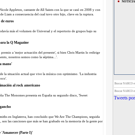
NOTICIA
 Nicole Appleton, cantante de All Saints con la que se casó en 2008 y con
de Liam a consecuencia del cual tuvo otro hijo, clave en la ruptura.
 de euros
davía más el volumen de Universal y el repertorio de grupos bajo su
 para la Q Magazine
premio a 'mejor actuación del presente', si bien Chris Martin lo redirige
nto, nosotros somos como la séptima...'.
la mano'
e la situación actual que vive la música con optimismo. 'La industria
oco'.
Buscar NARCO 
imación al rock americano
Buscar NARCO 
leña The Monomes presenta en España su segundo disco, 'Sweet
Tweets por
 gancho
smiths en Inglaterra, han concluido que We Are The Champions, seguida
 son las canciones que más se han grabado en la memoria de la gente por
 'Amanecer (Parte I)'