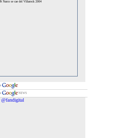
S
Narco se cae del Víñarock 2004
en
en
NEWS
 @fandigital