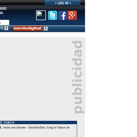
ES
DE NARCO
AL
Series son Amores - ZeroZeroZero: Llega el Narcos de